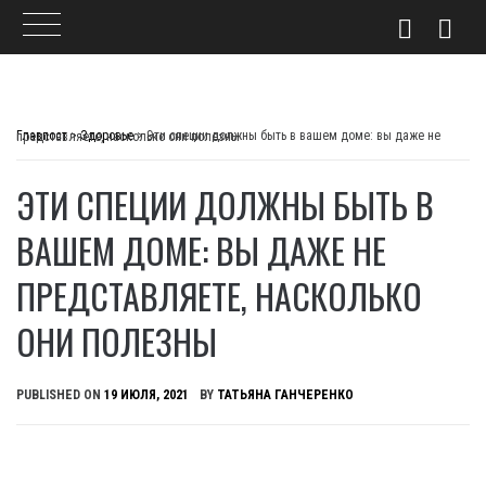
Skip
to
Главпост
>
Здоровье
>
Эти специи должны быть в вашем доме: вы даже не представляете, насколько они полезны
content
ЭТИ СПЕЦИИ ДОЛЖНЫ БЫТЬ В
ВАШЕМ ДОМЕ: ВЫ ДАЖЕ НЕ
ПРЕДСТАВЛЯЕТЕ, НАСКОЛЬКО
ОНИ ПОЛЕЗНЫ
PUBLISHED ON
19 ИЮЛЯ, 2021
BY
ТАТЬЯНА ГАНЧЕРЕНКО