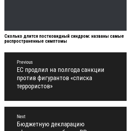
Сколько длится постковидный синдром: названы самые
распространенные симптомы
Навигация
по
Previous
записям
ЕС продлил на полгода санкции
Previous
post:
против фигурантов «списка
террористов»
Next
Бюджетную декларацию
Next
post: