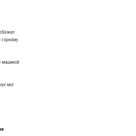
робежал
о горному
о машиной
чук мог
ИЯ