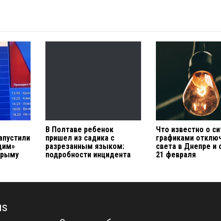
В Полтаве ребенок
Что известно о си
апустили
пришел из садика с
графиками отклю
щим»
разрезанным языком:
света в Днепре и
Крыму
подробности инцидента
21 февраля
us