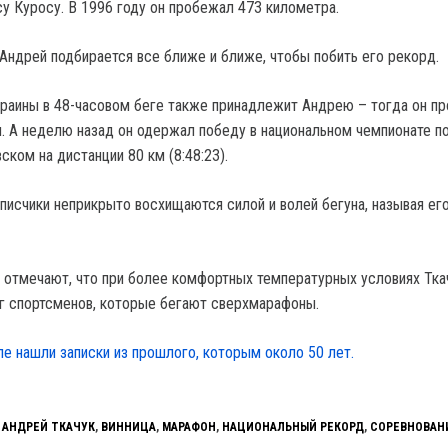
у Куросу. В 1996 году он пробежал 473 километра.
Андрей подбирается все ближе и ближе, чтобы побить его рекорд.
раины в 48-часовом беге также принадлежит Андрею – тогда он п
 А неделю назад он одержал победу в национальном чемпионате п
вском на дистанции 80 км (8:48:23).
писчики неприкрыто восхищаются силой и волей бегуна, называя ег
 отмечают, что при более комфортных температурных условиях Тка
нг спортсменов, которые бегают сверхмарафоны.
ле нашли записки из прошлого, которым около 50 лет.
,
АНДРЕЙ ТКАЧУК
,
ВИННИЦА
,
МАРАФОН
,
НАЦИОНАЛЬНЫЙ РЕКОРД
,
СОРЕВНОВАН