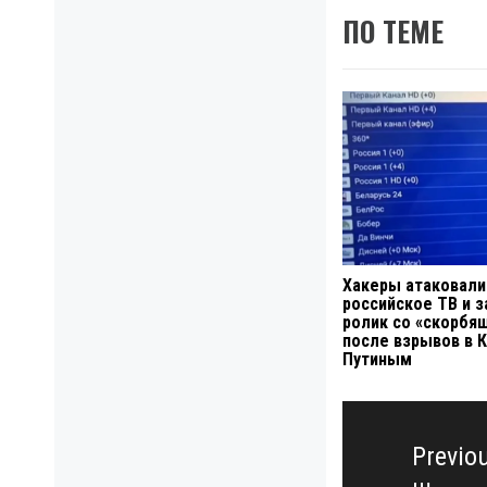
ПО ТЕМЕ
Хакеры атаковали
российское ТВ и з
ролик со «скорбя
после взрывов в 
Путиным
Навигация
по
Previo
записям