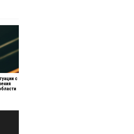
туации с
чения
 области