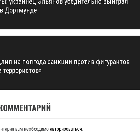
ы: украинец Эльянов убедительно выиграл
us
 в Дортмунде
длил на полгода санкции против фигурантов
а террористов»
 КОММЕНТАРИЙ
ентария вам необходимо
авторизоваться
.