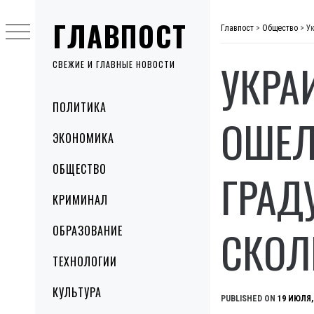
Skip
ГЛАВПОСТ
to
Главпост
>
Общество
>
У
content
УКРА
СВЕЖИЕ И ГЛАВНЫЕ НОВОСТИ
Primary
ПОЛИТИКА
Menu
ОШЕЛ
ЭКОНОМИКА
ОБЩЕСТВО
ГРАД
КРИМИНАЛ
СКОЛ
ОБРАЗОВАНИЕ
ТЕХНОЛОГИИ
КУЛЬТУРА
PUBLISHED ON
19 ИЮЛЯ,