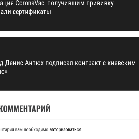
ация CoronaVaс: получившим прививку
us
али сертификаты
д Денис Антюх подписал контракт с киевским
мо»
 КОММЕНТАРИЙ
ентария вам необходимо
авторизоваться
.