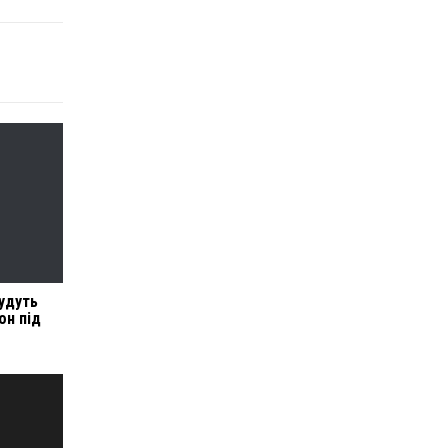
будуть
он під