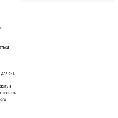
то
аться
 для сна.
ожить в
отправить
ного