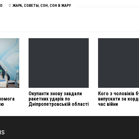
О
ЖАРА
,
СОВЕТЫ
,
СОН
,
СОН В ЖАРУ
Окупанти знову завдали
Кого з чоловіків 
опомога
ракетних ударів по
випускати за корд
ою
Дніпропетровській області
час війни
us