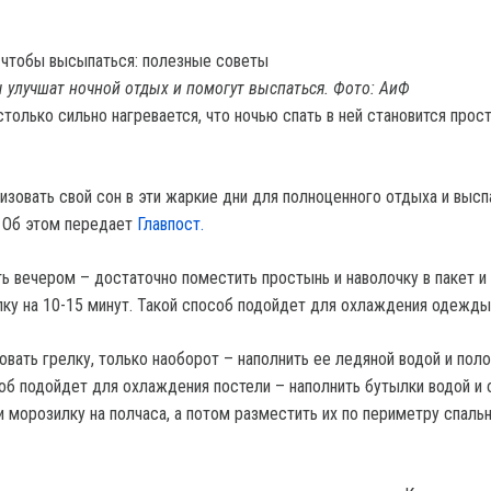
 улучшат ночной отдых и помогут выспаться. Фото: АиФ
столько сильно нагревается, что ночью спать в ней становится прос
изовать свой сон в эти жаркие дни для полноценного отдыха и высп
. Об этом передает
Главпост.
ь вечером – достаточно поместить простынь и наволочку в пакет и
лку на 10-15 минут. Такой способ подойдет для охлаждения одежды
вать грелку, только наоборот – наполнить ее ледяной водой и пол
соб подойдет для охлаждения постели – наполнить бутылки водой и 
и морозилку на полчаса, а потом разместить их по периметру спаль