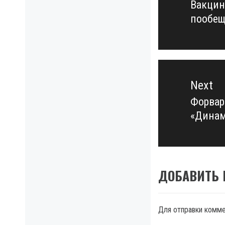
Вакцин
Previo
пообещ
post:
Next
Форвар
Next
«Дина
post:
ДОБАВИТЬ
Для отправки комм