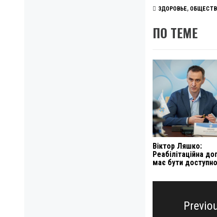
ЗДОРОВЬЕ
,
ОБЩЕСТВ
ПО ТЕМЕ
Віктор Ляшко:
Реабілітаційна д
має бути доступн
Навигация
по
Previo
записям