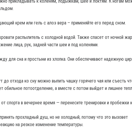
жно прикладывать к коленям, лодыжкам, шее и локтям. К ногам мо
 льдом.
ающий крем или гель с алоэ вера – применяйте его перед сном.
кровати распылитель с холодной водой. Также спасет от ночной жа
ение лица, рук, задней части шеи и под коленями.
жду для сна и простыни из хлопка. Они обеспечивают надежную ци
т до отхода ко сну можно выпить чашку горячего чая или съесть чт
ет обильное потоотделение, а вместе с потом выйдет и лишнее тепл
от спорта в вечернее время — перенесите тренировки и пробежки н
ринять прохладный душ, но не холодный, потому что это вызовет
еакцию на резкое изменение температуры.