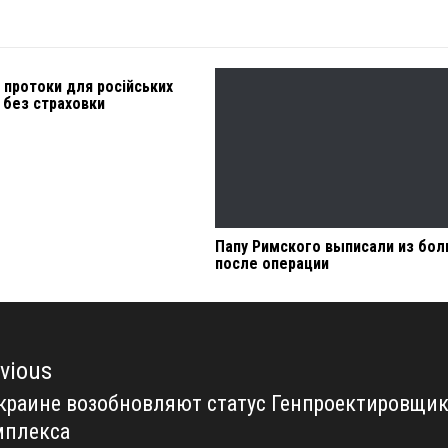
 протоки для російських
 без страховки
Папу Римского выписали из бо
после операции
vious
краине возобновляют статус Генпроектировщик
vious
мплекса
t: