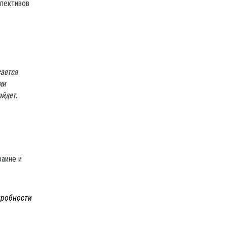
ллективов
сается
ии
ойдет.
раине и
робности