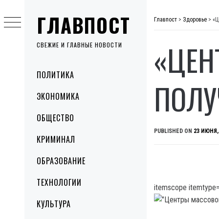
Skip
ГЛАВПОСТ
to
Главпост
>
Здоровье
>
«Ц
content
«ЦЕН
СВЕЖИЕ И ГЛАВНЫЕ НОВОСТИ
Primary
ПОЛИТИКА
Menu
ПОЛУ
ЭКОНОМИКА
ОБЩЕСТВО
PUBLISHED ON
23 ИЮНЯ,
КРИМИНАЛ
ОБРАЗОВАНИЕ
ТЕХНОЛОГИИ
itemscope itemtype=
КУЛЬТУРА