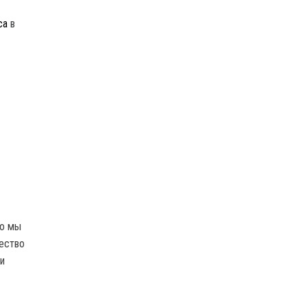
са
в
то мы
ество
и