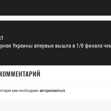
xt
рная Украины впервые вышла в 1/8 финала че
xt
t:
 КОММЕНТАРИЙ
ентария вам необходимо
авторизоваться
.