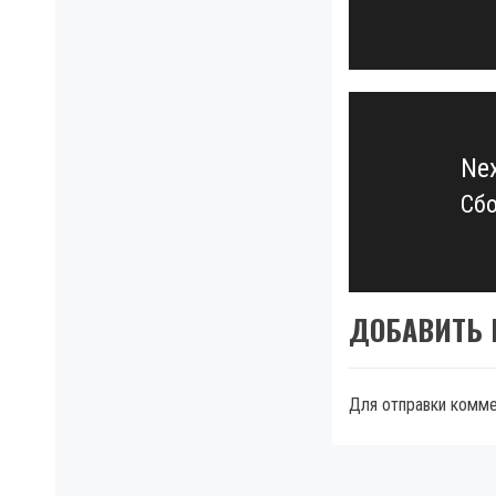
Ne
Сбо
Ne
pos
ДОБАВИТЬ
Для отправки комм