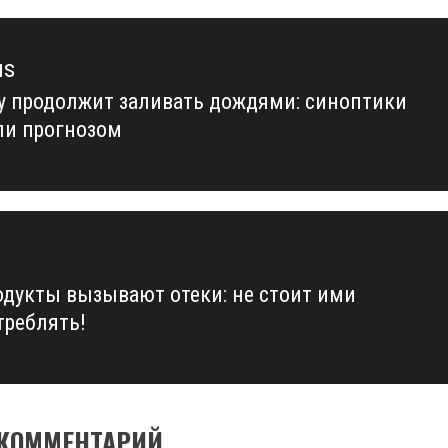
us
у продолжит заливать дождями: синоптики
us
ли прогнозом
одукты вызывают отеки: не стоит ими
треблять!
 КОММЕНТАРИЙ