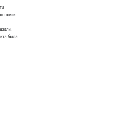
ти
о слизи.
азали,
щита была