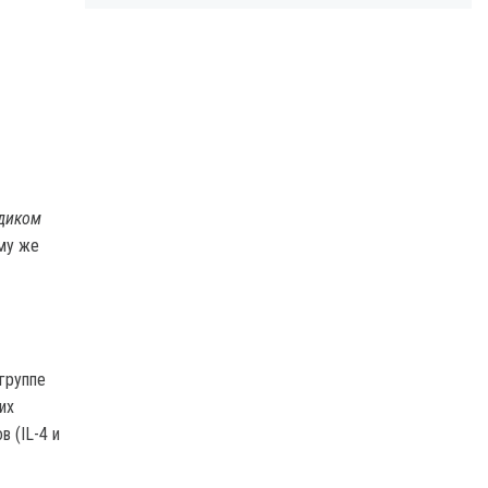
едиком
ому же
группе
их
 (IL-4 и