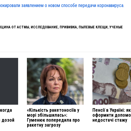
окировали заявлением о новом способе передачи коронавируса.
КЦИНА ОТ АСТМЫ
,
ИССЛЕДОВАНИЕ
,
ПРИВИВКА
,
ПЫЛЕВЫЕ КЛЕЩИ
,
УЧЕНЫЕ
 когда
«Кількість ракетоносіїв у
Пенсії в Україні: як
морі збільшилась»:
оформити допомо
й дозой
Гуменюк попередила про
недостачі стажу
ракетну загрозу