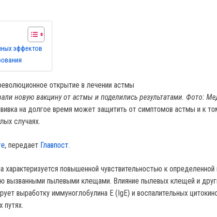
чных эффектов
рования
али новую вакцину от астмы и поделились результатами. Фото: М
ививка на долгое время может защитить от симптомов астмы и к т
лых случаях.
re
, передает
Главпост.
а характеризуется повышенной чувствительностью к определенной 
ую вызванными пылевыми клещами. Влияние пылевых клещей и друг
ует выработку иммуноглобулина Е (IgE) и воспалительных цитокинов
х путях.