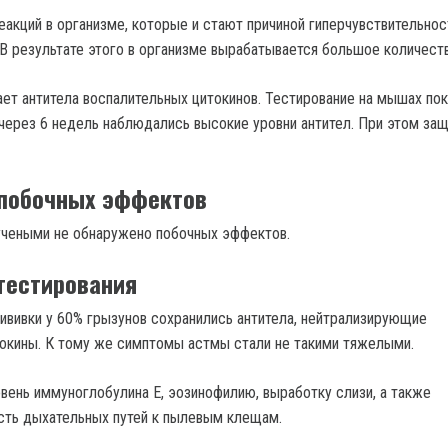
еакций в организме, которые и стают причиной гиперчувствительнос
 В результате этого в организме вырабатывается большое количеств
ает антитела воспалительных цитокинов. Тестирование на мышах пок
 через 6 недель наблюдались высокие уровни антител. При этом за
 побочных эффектов
учеными не обнаружено побочных эффектов.
тестирования
рививки у 60% грызунов сохранились антитела, нейтрализирующие
окины. К тому же симптомы астмы стали не такими тяжелыми.
овень иммуноглобулина Е, эозинофилию, выработку слизи, а также
сть дыхательных путей к пылевым клещам.