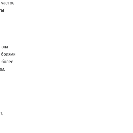
 частое
ты
 она
о болями
т более
ем,
т,