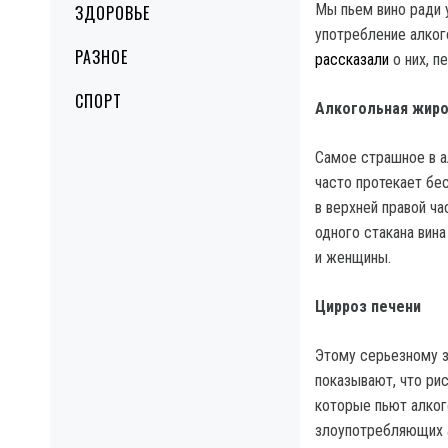
Мы пьем вино ради 
ЗДОРОВЬЕ
употребление алког
РАЗНОЕ
рассказали
о них, п
СПОРТ
Алкогольная жиро
Самое страшное в а
часто протекает бе
в верхней правой ч
одного стакана вин
и женщины.
Цирроз печени
Этому серьезному 
показывают, что ри
которые пьют алког
злоупотребляющих а