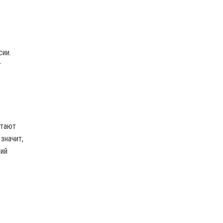
сии.
т
итают
значит,
рий