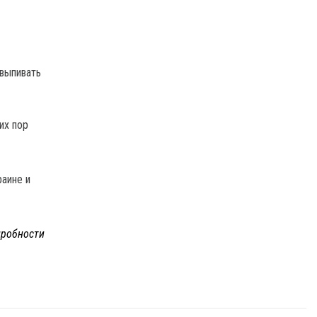
 выпивать
их пор
раине и
робности