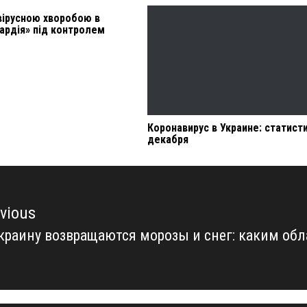
вірусною хворобою в
ардія» під контролем
Коронавирус в Украине: статисти
декабря
vious
краину возвращаются морозы и снег: каким обл
vious
t: