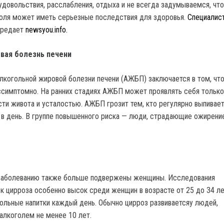
удовольствия, расслабления, отдыха и не всегда задумываемся, что
оля может иметь серьезные последствия для здоровья.
Специалис
ередает
newsyou.info.
вая болезнь печени
лкогольной жировой болезни печени (АЖБП) заключается в том, что
ссимптомно. На ранних стадиях АЖБП может проявлять себя тольк
асти живота и усталостью. АЖБП грозит тем, кто регулярно выпивае
а в день. В группе повышенного риска — люди, страдающие ожирени
заболеванию также больше подвержены женщины. Исследования
ск цирроза особенно высок среди женщин в возрасте от 25 до 34 ле
ольные напитки каждый день. Обычно цирроз развиваетсяу людей,
лкоголем не менее 10 лет.