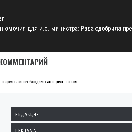
xt
номочия для и.о. министра: Рада одобрила пр
xt
t:
 КОММЕНТАРИЙ
ентария вам необходимо
авторизоваться
.
РЕДАКЦИЯ
РЕКЛАМА