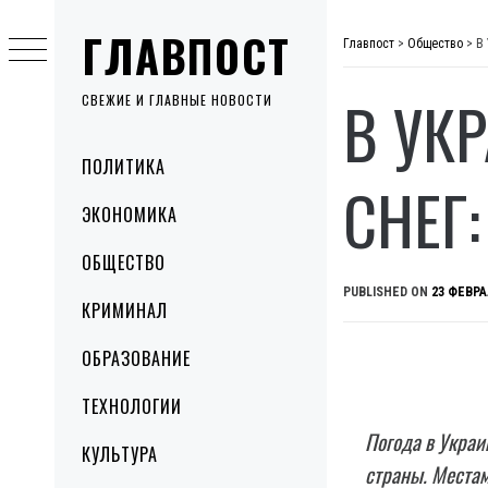
Skip
ГЛАВПОСТ
to
Главпост
>
Общество
>
В
content
В УК
СВЕЖИЕ И ГЛАВНЫЕ НОВОСТИ
Primary
ПОЛИТИКА
Menu
СНЕГ
ЭКОНОМИКА
ОБЩЕСТВО
PUBLISHED ON
23 ФЕВРА
КРИМИНАЛ
ОБРАЗОВАНИЕ
ТЕХНОЛОГИИ
Погода в Украи
КУЛЬТУРА
страны. Местам