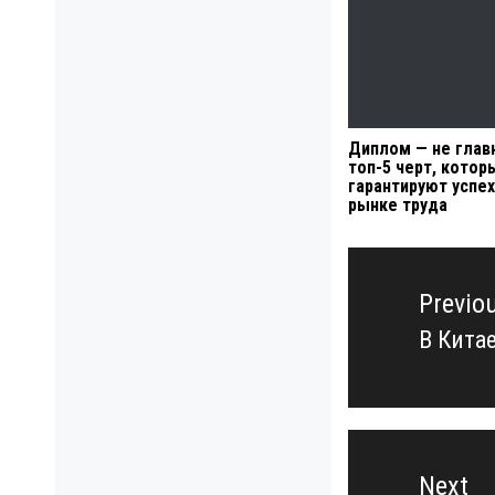
Диплом — не глав
топ-5 черт, котор
гарантируют успех
рынке труда
Навигация
по
Previo
записям
В Кита
Previo
post:
Next