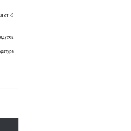
я от -5
радусов.
ература