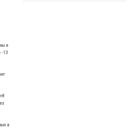
ны и
 -13
нег
 +8
ез
чью в