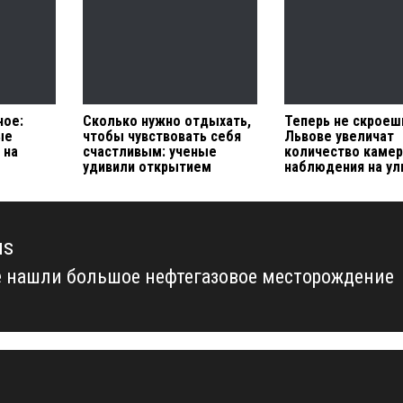
ное:
Сколько нужно отдыхать,
Теперь не скроеш
ые
чтобы чувствовать себя
Львове увеличат
 на
счастливым: ученые
количество каме
удивили открытием
наблюдения на ул
us
е нашли большое нефтегазовое месторождение
us