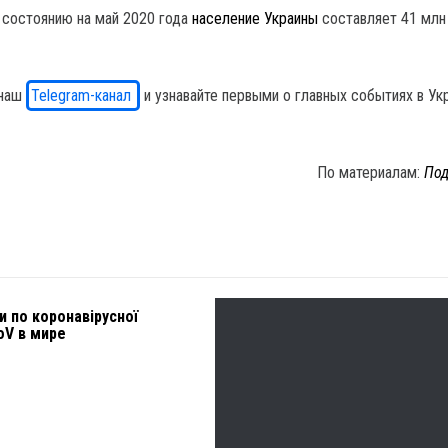
 состоянию на май 2020 года
население Украины
составляет 41 млн
 наш
Telegram-канал
и узнавайте первыми о главных событиях в Ук
По материалам:
Под
и по коронавірусної
oV в мире