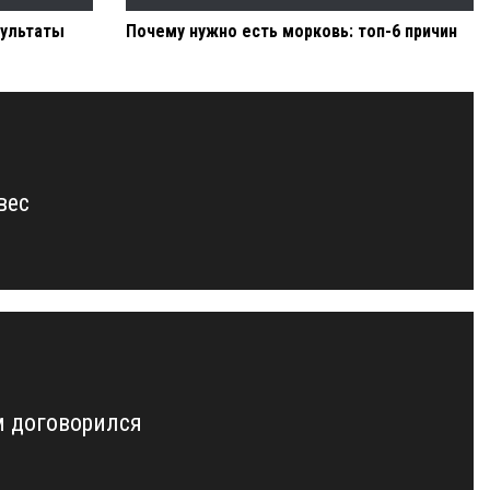
зультаты
Почему нужно есть морковь: топ-6 причин
вес
м договорился