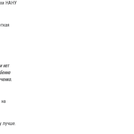
хи НАНУ
откая
и нет
обенно
ченко.
 на
у лучше.