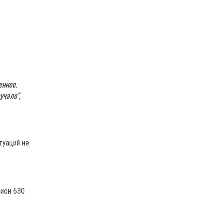
еннее.
учало",
туаций не
о
лион 630