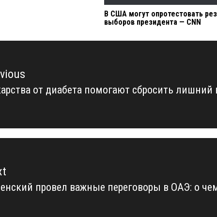
В США могут опротестовать ре
выборов президента — CNN
vious
арства от диабета помогают сбросить лишний 
vious
t:
xt
енский провел важные переговоры в ОАЭ: о че
xt
t: