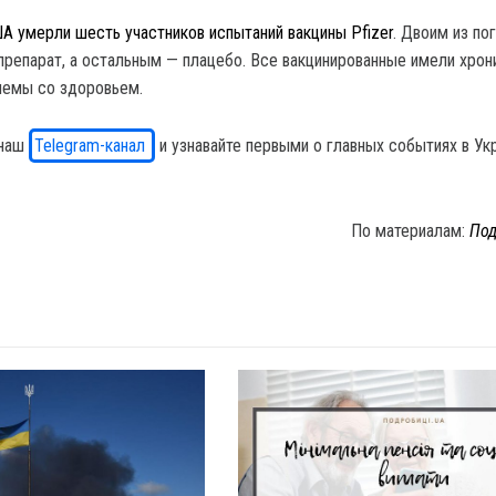
А умерли шесть участников испытаний вакцины Pfizer
. Двоим из по
препарат, а остальным — плацебо. Все вакцинированные имели хрон
лемы со здоровьем.
 наш
Telegram-канал
и узнавайте первыми о главных событиях в Ук
По материалам:
Под