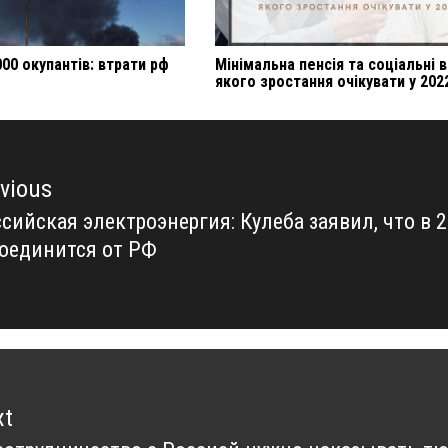
0 окупантів: втрати рф
Мінімальна пенсія та соціальні 
якого зростання очікувати у 202
vious
сийская электроэнергия: Кулеба заявил, что в 
vious
оединится от РФ
t:
xt