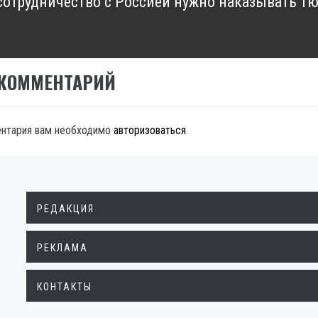
сотрудничество с Россией нужно наказывать т
xt
t:
 КОММЕНТАРИЙ
ентария вам необходимо
авторизоваться
.
РЕДАКЦИЯ
РЕКЛАМА
КОНТАКТЫ