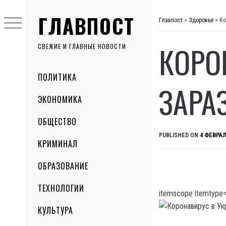
Skip
ГЛАВПОСТ
to
Главпост
>
Здоровье
>
Ко
content
КОРО
СВЕЖИЕ И ГЛАВНЫЕ НОВОСТИ
Primary
ПОЛИТИКА
Menu
ЗАРА
ЭКОНОМИКА
ОБЩЕСТВО
PUBLISHED ON
4 ФЕВРАЛ
КРИМИНАЛ
ОБРАЗОВАНИЕ
ТЕХНОЛОГИИ
itemscope itemtype=
КУЛЬТУРА