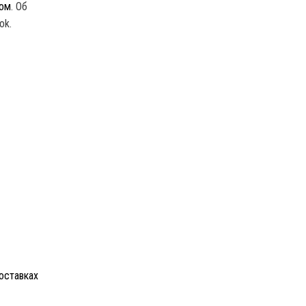
сом
. Об
ok.
оставках