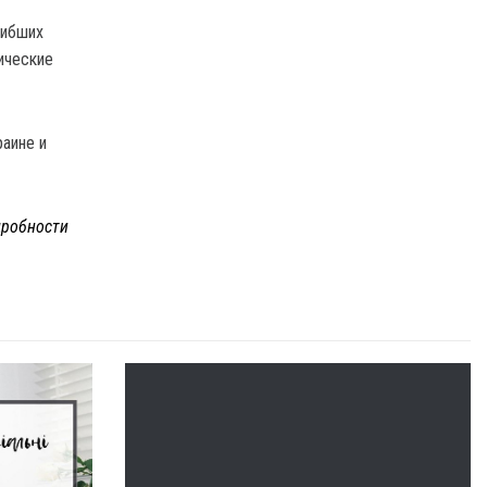
гибших
ические
раине и
робности