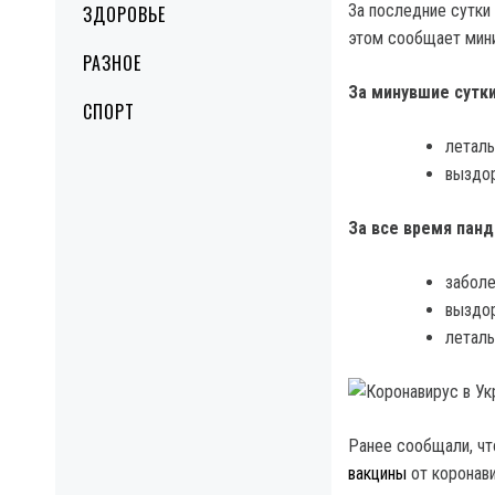
За последние сутки
ЗДОРОВЬЕ
этом сообщает мини
РАЗНОЕ
За минувшие сутки
СПОРТ
леталь
выздор
За все время панд
заболе
выздор
леталь
Ранее сообщали, чт
вакцины
от коронав