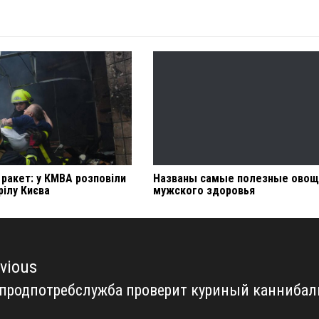
ракет: у КМВА розповіли
Названы самые полезные овощ
рілу Києва
мужского здоровья
vious
продпотребслужба проверит куриный каннибал
vious