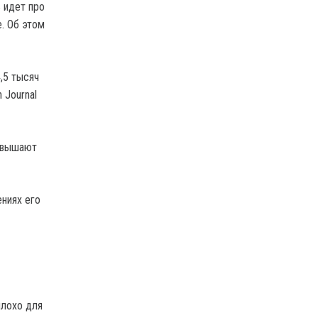
 идет про
. Об этом
,5 тысяч
 Journal
овышают
ниях его
плохо для