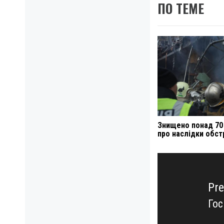
ПО ТЕМЕ
Знищено понад 70 
про наслідки обст
Навигация
по
записям
Pre
Гос
Pre