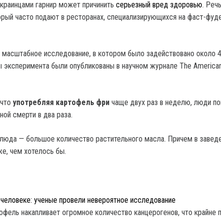
краинцами гарнир может причинить
серьезный вред здоровью
.
Речь
орый часто подают в ресторанах, специализирующихся на фаст-фуде
и масштабное исследование, в котором было задействовано около 4
ы эксперимента были опубликованы в научном журнале The American
 что
употребляя картофель фри
чаще двух раз в неделю, люди п
ой смерти в два раза.
блюда — большое количество растительного масла. Причем в заведе
е, чем хотелось бы.
в человеке: ученые провели невероятное исследование
офель накапливает огромное количество канцерогенов, что крайне 