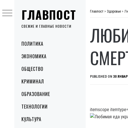
Skip
ГЛАВПОСТ
to
Главпост
>
Здоровье
>
Лю
content
ЛЮБИ
СВЕЖИЕ И ГЛАВНЫЕ НОВОСТИ
Primary
ПОЛИТИКА
Menu
СМЕР
ЭКОНОМИКА
ОБЩЕСТВО
PUBLISHED ON
30 ЯНВАР
КРИМИНАЛ
ОБРАЗОВАНИЕ
ТЕХНОЛОГИИ
itemscope itemtype=
КУЛЬТУРА