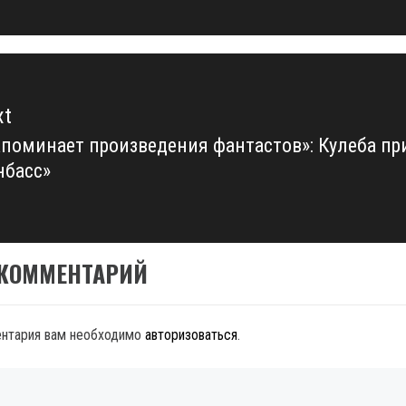
t:
xt
поминает произведения фантастов»: Кулеба пр
xt
нбасс»
t:
 КОММЕНТАРИЙ
ентария вам необходимо
авторизоваться
.