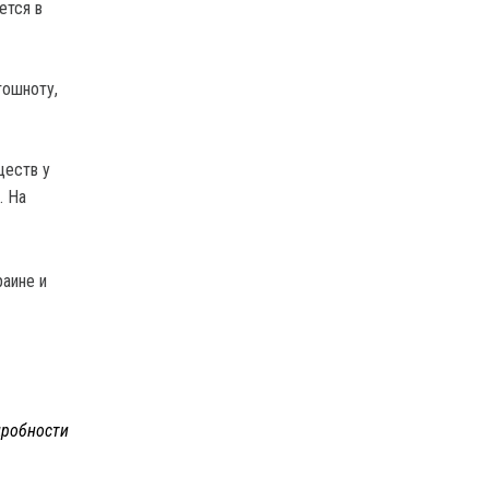
ется в
тошноту,
еств у
. На
раине и
робности