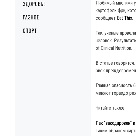
Любимый многими у
ЗДОРОВЬЕ
картофель фри, кот
РАЗНОЕ
сообщает
Eat This
.
СПОРТ
Так, ученые провел
человек. Результат
of Clinical Nutrition.
В статье говорится,
риск преждевременн
Главная опасность 
меняют гораздо реж
Читайте также
Рак "закодирован" 
Таким образом карт