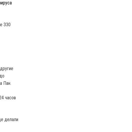
вируса
ее 330
 другие
 до
а Пан.
24 часов
це делали