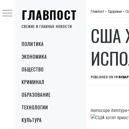
Skip
ГЛАВПОСТ
to
Главпост
>
Здоровье
>
СШ
content
США 
СВЕЖИЕ И ГЛАВНЫЕ НОВОСТИ
Primary
ПОЛИТИКА
Menu
ИСПО
ЭКОНОМИКА
ОБЩЕСТВО
PUBLISHED ON
19 ЯНВАР
КРИМИНАЛ
ОБРАЗОВАНИЕ
ТЕХНОЛОГИИ
itemscope itemtype=
КУЛЬТУРА