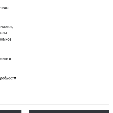
причин
ечается,
анам
громное
раине и
робности