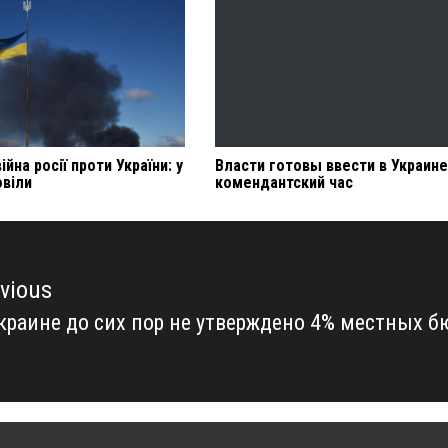
ійна росії проти України: у
Власти готовы ввести в Украине
овіли
комендантский час
vious
краине до сих пор не утверждено 4% местных 
vious
t: