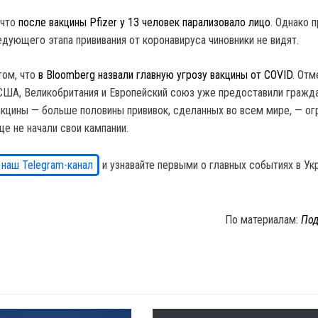
 что
после вакцины Pfizer у 13 человек парализовало лицо
. Однако 
едующего этапа прививания от коронавируса чиновники не видят.
том, что
в Bloomberg назвали главную угрозу вакцины от COVID
. Отм
к США, Великобритания и Европейский союз уже предоставили гражд
акцины — больше половины прививок, сделанных во всем мире, — о
ще не начали свои кампании.
 наш Telegram-канал
и узнавайте первыми о главных событиях в Ук
По материалам:
Под