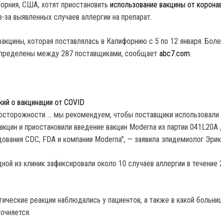
орния, США, хотят приостановить
использование вакцины от корона
-за выявленных случаев аллергии на препарат.
вакцины, которая поставлялась в Калифорнию с 5 по 12 января. Бол
спределены между 287 поставщиками, сообщает
abc7.com
.
кий о вакцинации от COVID
 осторожности … мы рекомендуем, чтобы поставщики использовали
акцин и приостановили введение вакцин Moderna из партии 041L20A
ования CDC, FDA и компании Moderna", — заявила эпидемиолог Эрик
дной из клиник зафиксировали около 10 случаев аллергии в течение 
гические реакции наблюдались у пациентов, а также в какой больни
точняется.