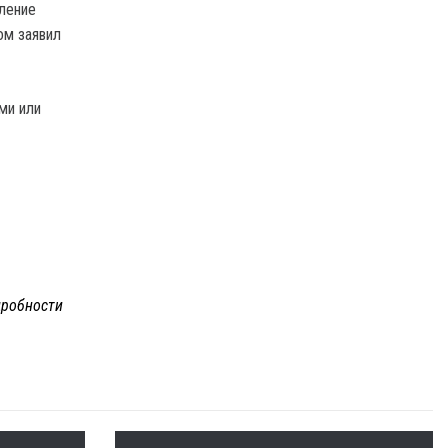
иление
ом заявил
ми или
робности