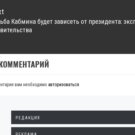
xt
ьба Кабмина будет зависеть от президента: эк
xt
вительства
t:
 КОММЕНТАРИЙ
ентария вам необходимо
авторизоваться
.
РЕДАКЦИЯ
РЕКЛАМА