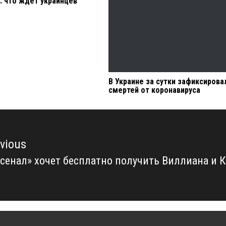
: что ждет украинцев
В Украине за сутки зафиксирова
смертей от коронавируса
vious
сенал» хочет бесплатно получить Виллиана и 
vious
t: