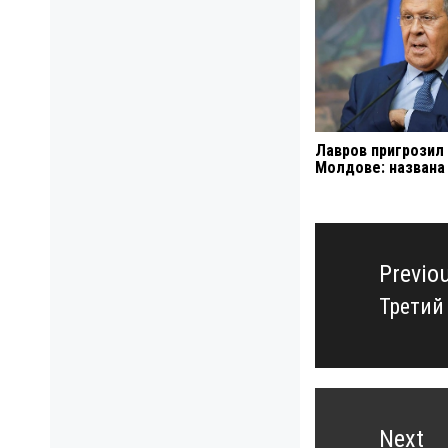
Лавров пригрозил
Молдове: названа
Навигация
по
Previo
записям
Третий
Previo
post:
Next