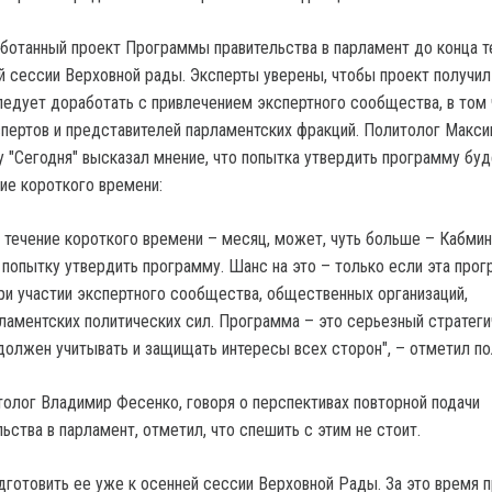
ботанный проект Программы правительства в парламент до конца 
ей сессии Верховной рады. Эксперты уверены, чтобы проект получил
ледует доработать с привлечением экспертного сообщества, в том
ертов и представителей парламентских фракций. Политолог Макс
у "Сегодня" высказал мнение, что попытка утвердить программу буд
ние короткого времени:
в течение короткого времени – месяц, может, чуть больше – Кабмин
попытку утвердить программу. Шанс на это – только если эта про
ри участии экспертного сообщества, общественных организаций,
ламентских политических сил. Программа – это серьезный стратеги
должен учитывать и защищать интересы всех сторон", – отметил по
толог Владимир Фесенко, говоря о перспективах повторной подачи
ства в парламент, отметил, что спешить с этим не стоит.
дготовить ее уже к осенней сессии Верховной Рады. За это время 