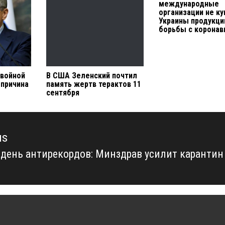
международные
организации не ку
Украины продукц
борьбы с коронав
 войной
В США Зеленский почтил
 причина
память жертв терактов 11
сентября
us
 день антирекордов: Минздрав усилит карантин
us