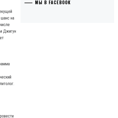
МЫ В FACEBOOK
текущей
 шанс на
 числе
им Джигун
ет
грамма
ческий
литолог.
провести