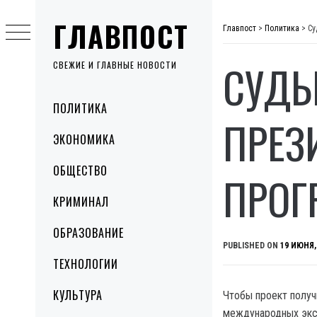
Skip
ГЛАВПОСТ
to
Главпост
>
Политика
>
Су
content
СУДЬ
СВЕЖИЕ И ГЛАВНЫЕ НОВОСТИ
Primary
ПОЛИТИКА
Menu
ПРЕЗ
ЭКОНОМИКА
ОБЩЕСТВО
ПРОГ
КРИМИНАЛ
ОБРАЗОВАНИЕ
PUBLISHED ON
19 ИЮНЯ,
ТЕХНОЛОГИИ
КУЛЬТУРА
Чтобы проект получ
международных эксп