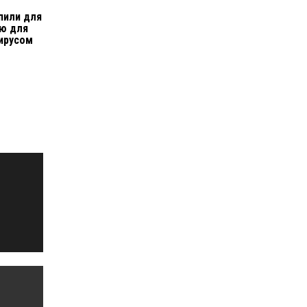
пили для
ию для
ирусом