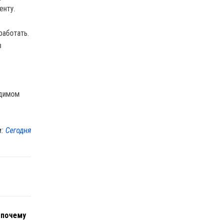
енту.
работать.
в
одимом
м:
Сегодня
 почему