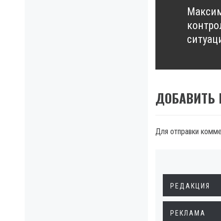
Максим
Next
контро
post:
ситуац
ДОБАВИТЬ
Для отправки комм
РЕДАКЦИЯ
РЕКЛАМА