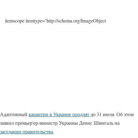
itemscope itemtype=’http://schema.org/ImageObject
Адаптивный
карантин в Украине продлят
до 31 июля. Об этом
заявил премьер'ер-министр Украины Денис Шмигаль на
заседании правительства
.