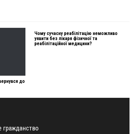
Чому сучасну реабілітацію неможливо
уявити без лікаря фізичної та
реабілітаційної медицини?
вернувся до
е гражданство