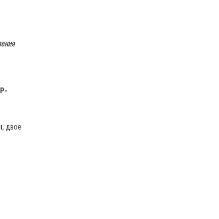
ления
Р-
ы
, двое