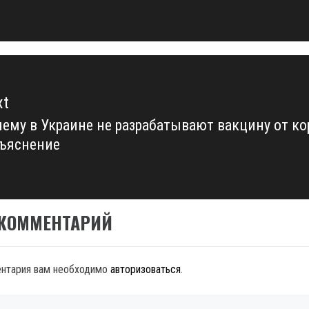
t:
xt
ему в Украине не разрабатывают вакцину от ко
xt
зъяснение
t:
 КОММЕНТАРИЙ
ентария вам необходимо
авторизоваться
.