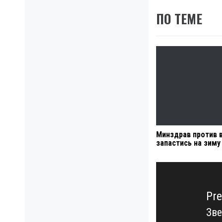
ПО ТЕМЕ
Минздрав против в
запастись на зиму
Навигация
по
записям
Pre
Зве
Pre