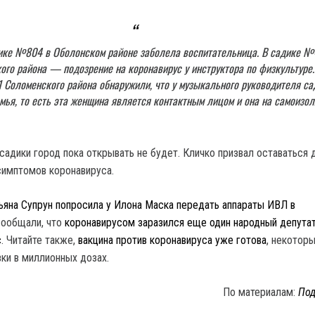
ике №804 в Оболонском районе заболела воспитательница. В садике 
го района — подозрение на коронавирус у инструктора по физкультуре.
 Соломенского района обнаружили, что у музыкального руководителя са
мья, то есть эта женщина является контактным лицом и она на самоизол
 садики город пока открывать не будет. Кличко призвал оставаться 
симптомов коронавируса.
ьяна Супрун попросила у Илона Маска передать аппараты ИВЛ в
ообщали, что
коронавирусом заразился еще один народный депута
с
. Читайте также,
вакцина против коронавируса уже готова
, некотор
вки в миллионных дозах.
По материалам:
Под