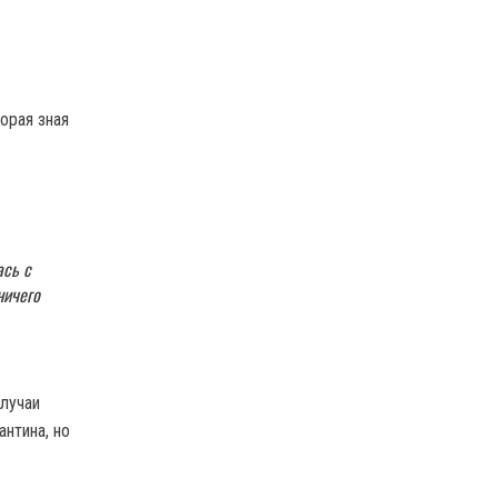
орая зная
ась с
ничего
лучаи
нтина, но