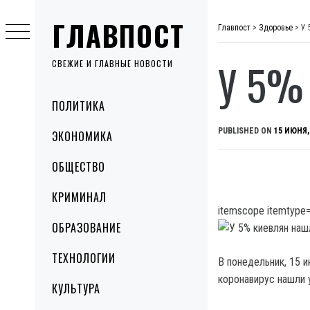
Skip
ГЛАВПОСТ
to
Главпост
>
Здоровье
>
У 
content
У 5%
СВЕЖИЕ И ГЛАВНЫЕ НОВОСТИ
Primary
ПОЛИТИКА
Menu
PUBLISHED ON
15 ИЮНЯ,
ЭКОНОМИКА
ОБЩЕСТВО
КРИМИНАЛ
itemscope itemtype=
ОБРАЗОВАНИЕ
ТЕХНОЛОГИИ
В понедельник, 15 
коронавирус нашли 
КУЛЬТУРА