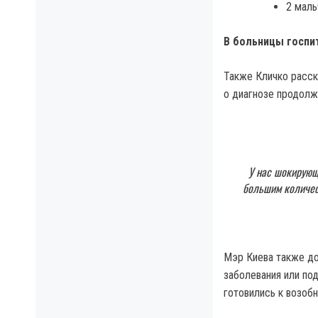
2 маль
В больницы госпи
Также Кличко расск
о диагнозе продолжа
У нас шокирующ
большим количес
Мэр Киева также до
заболевания или под
готовились к возоб