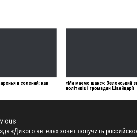
аренья и солений: как
«Ми маємо шанс»: Зеленський з
політиків і громадян Швейцарії
vious
зда «Дикого ангела» хочет получить российско
vious