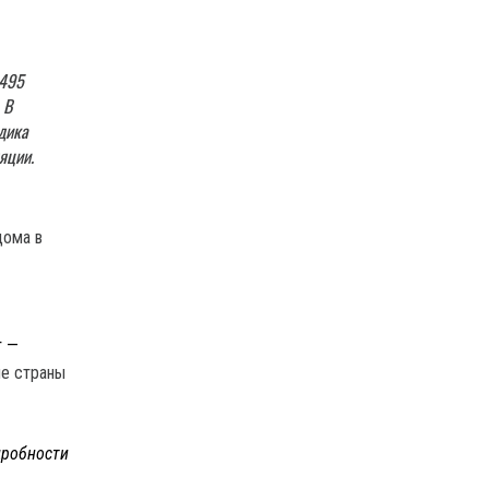
№495
 В
дика
яции.
дома в
т —
ые страны
робности