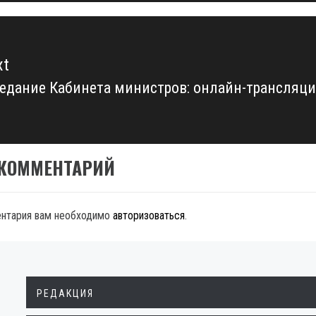
xt
едание Кабинета министров: онлайн-трансляц
xt
t:
 КОММЕНТАРИЙ
ентария вам необходимо
авторизоваться
.
РЕДАКЦИЯ