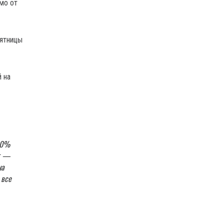
имо от
пятницы
 на
00%
т —
на
 все