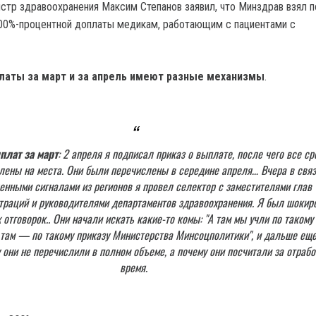
истр здравоохранения Максим Степанов заявил, что Минздрав взял п
00%-процентной доплаты медикам, работающим с пациентами с
латы за март и за апрель имеют разные механизмы
.
плат за март
: 2 апреля я подписал приказ о выплате, после чего все с
лены на места. Они были перечислены в середине апреля… Вчера в связ
енными сигналами из регионов я провел селектор с заместителями глав
траций и руководителями департаментов здравоохранения. Я был шокир
 отговорок.. Они начали искать какие-то комы: "А там мы учли по такому
 там — по такому приказу Министерства Минсоцполитики", и дальше еще
у они не перечислили в полном объеме, а почему они посчитали за отраб
время.