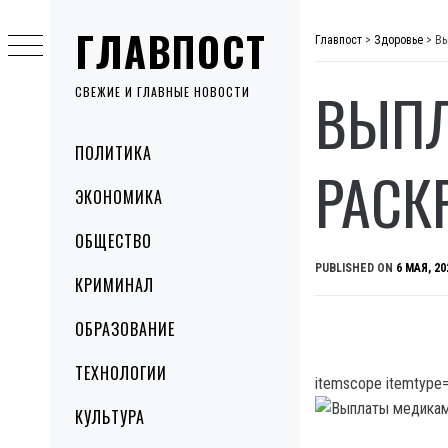
Skip
ГЛАВПОСТ
to
Главпост
>
Здоровье
>
Вы
content
ВЫПЛ
СВЕЖИЕ И ГЛАВНЫЕ НОВОСТИ
Primary
ПОЛИТИКА
Menu
РАСК
ЭКОНОМИКА
ОБЩЕСТВО
PUBLISHED ON
6 МАЯ, 20
КРИМИНАЛ
ОБРАЗОВАНИЕ
ТЕХНОЛОГИИ
itemscope itemtype=
КУЛЬТУРА