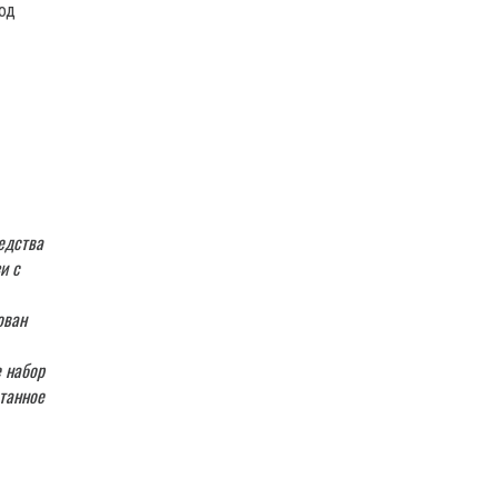
од
редства
и с
ован
 набор
отанное