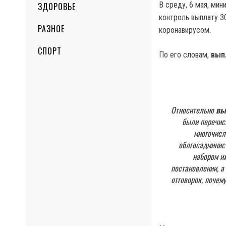
В среду, 6 мая, мин
ЗДОРОВЬЕ
контроль выплату 3
РАЗНОЕ
коронавирусом.
СПОРТ
По его словам,
вып
Относительно
вы
были перечис
многочисл
облгосадминис
набором их
постановлении, а
отговорок, почем