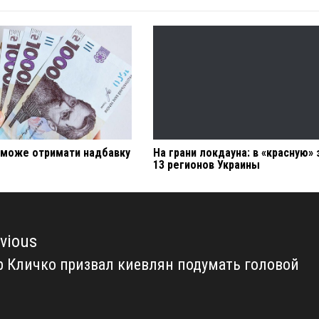
к може отримати надбавку
На грани локдауна: в «красную» 
13 регионов Украины
vious
 Кличко призвал киевлян подумать головой
vious
t: