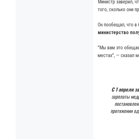
Министр заверил, ч
того, сколько они 
Он пообещал, что в
министерство пол
"Мы вам это обещае
местах", — сказал м
С 1 апреля з
зарплаты медр
постановлен
протяжении од