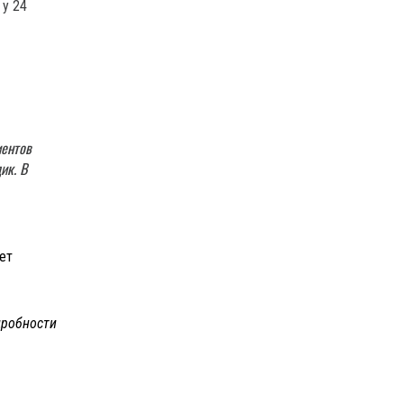
 у 24
иентов
ик. В
ет
робности