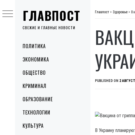
Skip
ГЛАВПОСТ
to
Главпост
>
Здоровье
>
Ва
content
ВАКЦ
СВЕЖИЕ И ГЛАВНЫЕ НОВОСТИ
Primary
ПОЛИТИКА
Menu
УКРА
ЭКОНОМИКА
ОБЩЕСТВО
PUBLISHED ON
2 АВГУСТ
КРИМИНАЛ
ОБРАЗОВАНИЕ
ТЕХНОЛОГИИ
КУЛЬТУРА
В Украину планируют