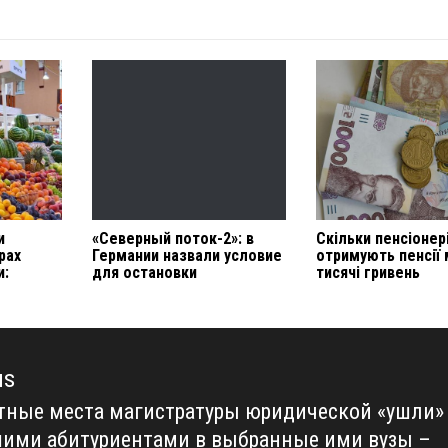
и
«Северный поток-2»: в
Скільки пенсіонер
рах
Германии назвали условие
отримують пенсії
и:
для остановки
тисячі гривень
us
ные места магистратуры юридической «ушли»
us
шими абитуриентами в выбранные ими вузы –