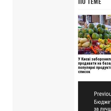
ПО ТЕМЕ
У Києві заборонил
продавати на база
популярні продукт
список
Навигация
по
Previo
записям
Бюджет
Previo
за луч