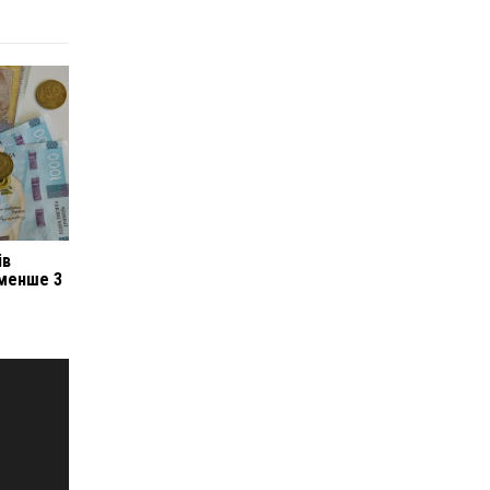
ів
 менше 3