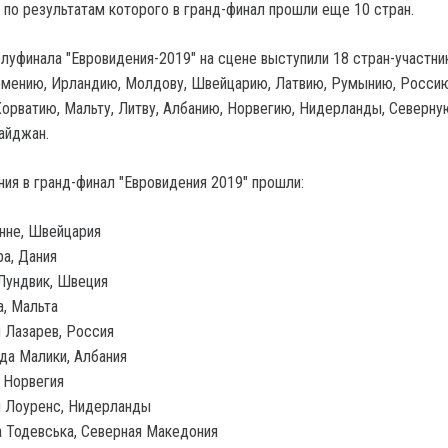
, по результатам которого в гранд-финал прошли еще 10 стран.
олуфинала "Евровидения-2019" на сцене выступили 18 стран-участни
мению, Ирландию, Молдову, Швейцарию, Латвию, Румынию, Россию
орватию, Мальту, Литву, Албанию, Норвегию, Нидерланды, Северну
айджан.
ия в гранд-финал "Евровидения 2019" прошли:​
нне, Швейцария
а, Дания
Лундвик, Швеция
, Мальта
 Лазарев, Россия
а Малики, Албания
, Норвегия
н Лоуренс, Нидерланды
 Тодевська, Северная Македония