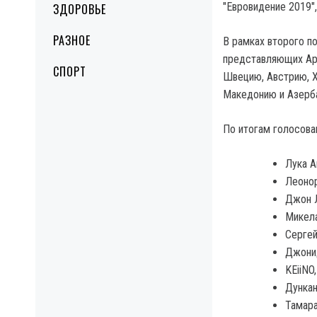
"Евровидение 2019"
ЗДОРОВЬЕ
РАЗНОЕ
В рамках второго п
представляющих Ар
СПОРТ
Швецию, Австрию, Х
Македонию и Азерб
По итогам голосован
Лука А
Леонор
Джон 
Микела
Сергей
Джонид
KEiiNO
Дунка
Тамара