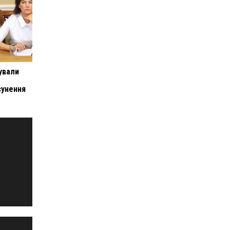
ували
сунення