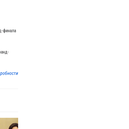
д-финала
ранд-
робности