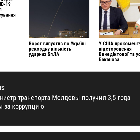
ID-19
я
сування
Ворог випустив по Україні
У США прокомент
рекордну кількість
відсторонення
ударних БпЛА
Венедіктової та у
Баканова
us
нистр транспорта Молдовы получил 3,5 года
us
 за коррупцию