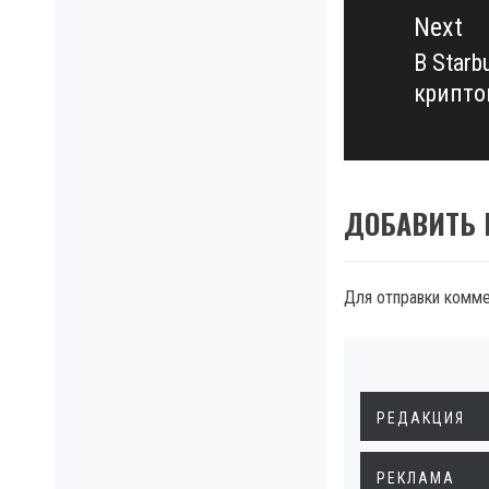
Next
В Star
Next
крипто
post:
ДОБАВИТЬ
Для отправки комм
РЕДАКЦИЯ
РЕКЛАМА