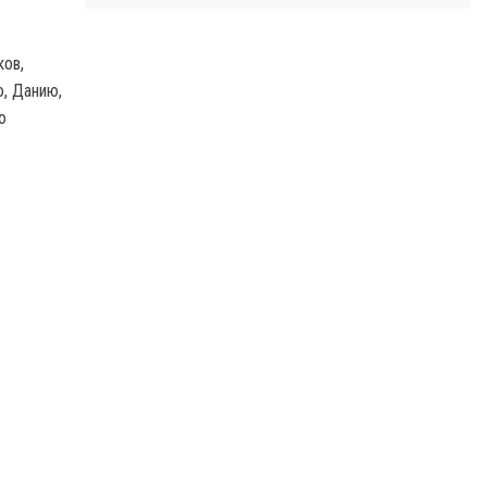
ков,
, Данию,
ю