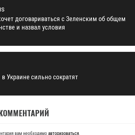
us
хочет договариваться с Зеленским об общем
us
нстве и назвал условия
 в Украине сильно сократят
 КОММЕНТАРИЙ
ентария вам необходимо
авторизоваться
.