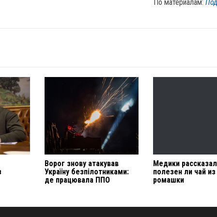
По материалам:
Под
Ворог знову атакував
Медики рассказал
з
Україну безпілотниками:
полезен ли чай из
де працювала ППО
ромашки