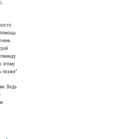
с,
Просто
 помощь.
очень
рой.
команду:
о этому
ь позже".
ии. Ведь
е
ли