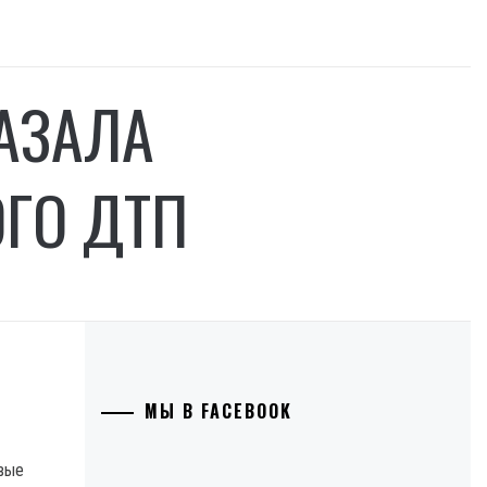
АЗАЛА
ГО ДТП
МЫ В FACEBOOK
рвые