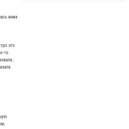
ась жива.
стро это
ое-то
твовала…
казала
йшую
зи,