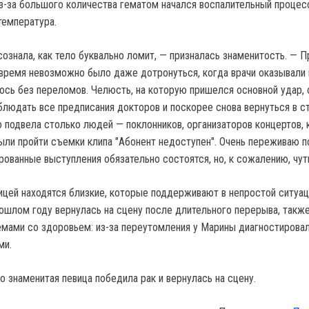
-за большого количества гематом начался воспалительный процес
температура.
сознала, как тело буквально ломит, — призналась знаменитость. — 
 время невозможно было даже дотронуться, когда врачи оказывали
ось без переломов. Челюсть, на которую пришелся основной удар, 
блюдать все предписания докторов и поскорее снова вернуться в ст
о подвела столько людей — поклонников, организаторов концертов, 
ли пройти съемки клипа "Абонент недоступен". Очень переживаю п
рованные выступления обязательно состоятся, но, к сожалению, чут
ицей находятся близкие, которые поддерживают в непростой ситуац
ошлом году вернулась на сцену после длительного перерыва, такж
емами со здоровьем: из-за переутомления у Марины диагностирова
ми.
о знаменитая певица победила рак и вернулась на сцену.