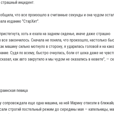
 страшный инцидент.
ообщила, что все произошло в считанные секунды и она чудом остал
ала изданию "СтарХит".
 пристегнута, хоть и ехала на заднем сиденье, иначе даже страшно
 все закончилось. Сначала не поняла, что произошло, настолько бы
ак машину сильно мотнуло в сторону, я ударилась головой и на как
нание. Судя по всему, быстро очнулась, боли от шока даже не чувс
казал, как авто закрутило и мы чудом не оказались в кювете", — с
краинская певица
цу сопровождала еще одна машина, на ней Марину отвезли в ближа
исали строгий постельный режим до середины мая — капельницы, ма