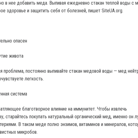
о в нее добавить меда. Выпивая ежедневно стакан теплой воды с 
ое здоровье и защитить себя от болезней, пишет SiteUA.org.
ельно опасен
утие живота
кая проблема, постоянно выпивайте стакан медовой воды — мед нейт
очувствуете легкость.
унная система
атляющее благотворное влияние на иммунитет. Чтобы извлечь
у, старайтесь покупать натуральный органический мед, именно он 
териями. В таком меде полно энзимов, витаминов и минералов, кото
авистных микробов.