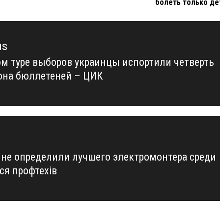
болеть только де
us
ом туре выборов украинцы испортили четверть
us
на бюллетеней – ЦИК
ине определили лучшего электромонтера среди
ся профтехів