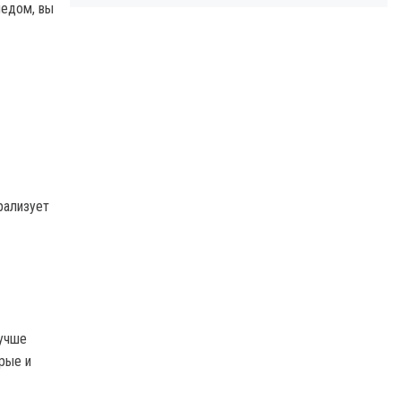
медом, вы
рализует
лучше
рые и