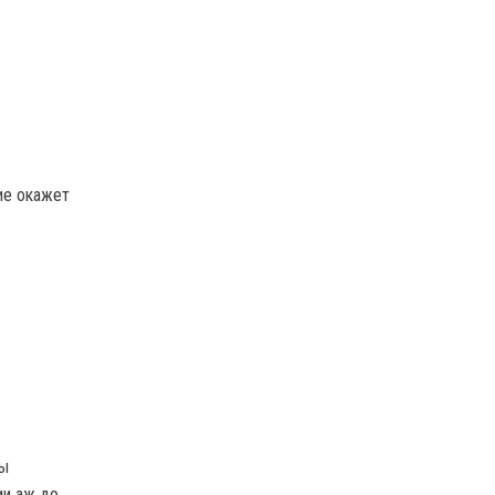
ие окажет
вы
ии аж до