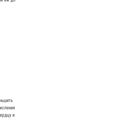
ньшить
кисления
сердцу и