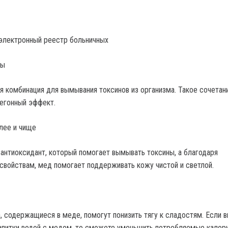
 электронный реестр больничных
ны
я комбинация для вымывания токсинов из организма. Такое сочетан
егонный эффект.
тлее и чище
антиоксидант, который помогает вымывать токсины, а благодаря
свойствам, мед помогает поддерживать кожу чистой и светлой.
, содержащиеся в меде, помогут понизить тягу к сладостям. Если 
апитки водой с медом, то сможете уменьшить потребляемые калор