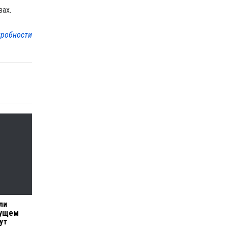
зах.
робности
ли
дущем
ут