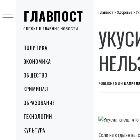
Skip
ГЛАВПОСТ
to
Главпост
>
Здоровье
>
Ук
content
УКУС
СВЕЖИЕ И ГЛАВНЫЕ НОВОСТИ
Primary
ПОЛИТИКА
Menu
НЕЛЬ
ЭКОНОМИКА
ОБЩЕСТВО
PUBLISHED ON
8 АПРЕЛЯ
КРИМИНАЛ
ОБРАЗОВАНИЕ
ТЕХНОЛОГИИ
КУЛЬТУРА
Если на отдыхе вы 