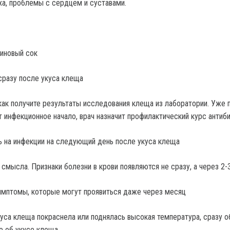
уха, проблемы с сердцем и суставами.
иновый сок
 сразу после укуса клеща
 как получите результаты исследования клеща из лаборатории. Уже 
 инфекционное начало, врач назначит профилактический курс антиби
вь на инфекции на следующий день после укуса клеща
 смысла. Признаки болезни в крови появляются не сразу, а через 2-
симптомы, которые могут проявиться даже через месяц
куса клеща покраснела или поднялась высокая температура, сразу о
е об укусе клеща.