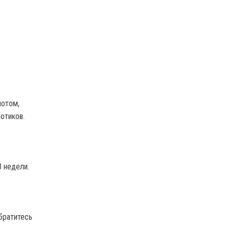
потом,
отиков.
3 недели.
братитесь