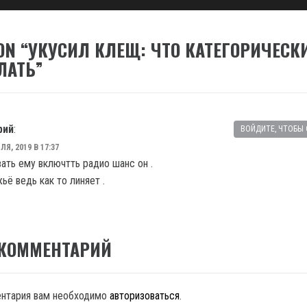
ON “
УКУСИЛ КЛЕЩ: ЧТО КАТЕГОРИЧЕСК
ЛАТЬ
”
рий
:
ВОЙДИТЕ, ЧТОБЫ
ЛЯ, 2019 В 17:37
ать ему включтть радио шанс он .
ьё ведь как то линяет .
 КОММЕНТАРИЙ
ентария вам необходимо
авторизоваться
.