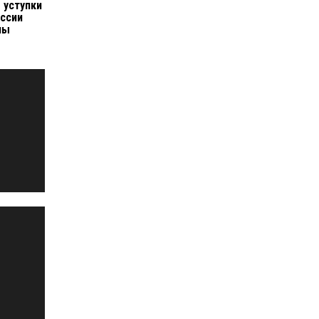
 уступки
оссии
ны