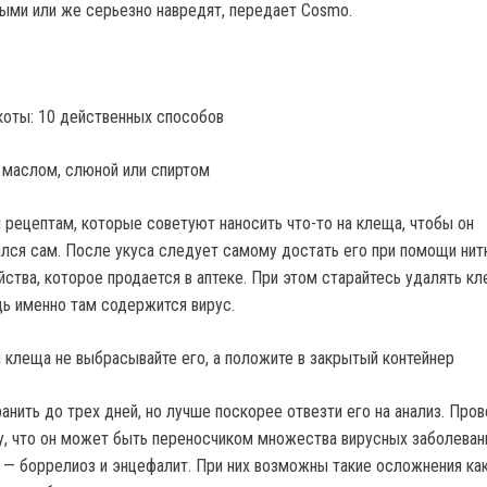
ыми или же серьезно навредят, передает Cosmo.
икоты: 10 действенных способов
 маслом, слюной или спиртом
 рецептам, которые советуют наносить что-то на клеща, чтобы он
ился сам. После укуса следует самому достать его при помощи нит
йства, которое продается в аптеке. При этом старайтесь удалять к
дь именно там содержится вирус.
я клеща не выбрасывайте его, а положите в закрытый контейнер
нить до трех дней, но лучше поскорее отвезти его на анализ. Пров
, что он может быть переносчиком множества вирусных заболеван
 — боррелиоз и энцефалит. При них возможны такие осложнения как