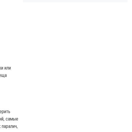
ки или
леща
ерить
ий, самые
 паралич,