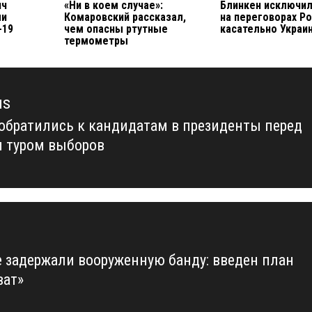
яч
«Ни в коем случае»:
Блинкен исключил
ли
Комаровский рассказал,
на переговорах Р
-19
чем опасны ртутные
касательно Украи
термометры
us
обратились к кандидатам в президенты перед
us
 туром выборов
е задержали вооруженную банду: введен план
ват»