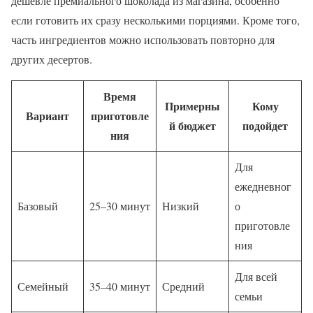
дешевле премиального шоколада из магазина, особенно
если готовить их сразу несколькими порциями. Кроме того,
часть ингредиентов можно использовать повторно для
других десертов.
Время
Примерны
Кому
Вариант
приготовле
й бюджет
подойдет
ния
Для
ежедневног
Базовый
25–30 минут
Низкий
о
приготовле
ния
Для всей
Семейный
35–40 минут
Средний
семьи