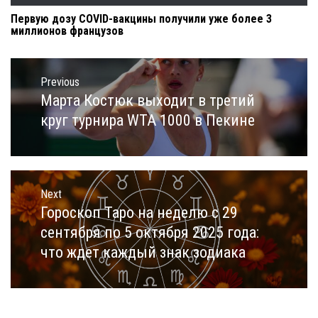
Первую дозу COVID-вакцины получили уже более 3
миллионов французов
Навигация
по
Previous
записям
Марта Костюк выходит в третий
Previous
post:
круг турнира WTA 1000 в Пекине
Next
Гороскоп Таро на неделю с 29
Next
post:
сентября по 5 октября 2025 года:
что ждет каждый знак зодиака