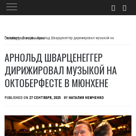
Skip
to
Главпост
>
В мире
>
Арнольд Шварценеггер дирижировал музыкой на Октоберфесте в Мюнхене
content
АРНОЛЬД ШВАРЦЕНЕГГЕР
ДИРИЖИРОВАЛ МУЗЫКОЙ НА
ОКТОБЕРФЕСТЕ В МЮНХЕНЕ
PUBLISHED ON
27 СЕНТЯБРЯ, 2025
BY
НАТАЛИЯ НЕМЧЕНКО