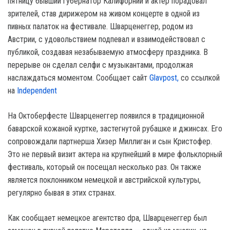
пятницу бывший губернатор Калифорнии и актер порадовал
зрителей, став дирижером на живом концерте в одной из
пивных палаток на фестивале. Шварценеггер, родом из
Австрии, с удовольствием подпевал и взаимодействовал с
публикой, создавая незабываемую атмосферу праздника. В
перерыве он сделал селфи с музыкантами, продолжая
наслаждаться моментом. Сообщает сайт
Glavpost,
со ссылкой
на
Іndependent
На Октоберфесте Шварценеггер появился в традиционной
баварской кожаной куртке, застегнутой рубашке и джинсах. Его
сопровождали партнерша Хизер Миллиган и сын Кристофер.
Это не первый визит актера на крупнейший в мире фольклорный
фестиваль, который он посещал несколько раз. Он также
является поклонником немецкой и австрийской культуры,
регулярно бывая в этих странах.
Как сообщает немецкое агентство dpa, Шварценеггер был