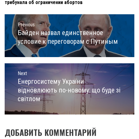
трибунала об ограничении абортов
Навигация
по
Previous
записям
Байден назвал единственное
Previous
post:
условие к переговорам с Путиным
Next
Енергосистему України
Next
post:
відновлюють по-новому: що буде зі
світлом
ДОБАВИТЬ КОММЕНТАРИЙ