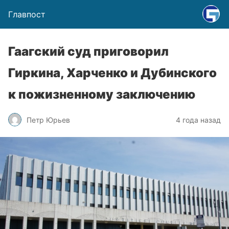
Главпост
Гаагский суд приговорил
Гиркина, Харченко и Дубинского
к пожизненному заключению
Петр Юрьев
4 года назад