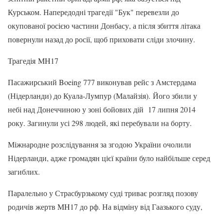
Курськом. Напередодні трагедії "Бук" перевезли до
окупованої росією частини Донбасу, а після збиття літака
повернули назад до росії, щоб приховати сліди злочину.
Трагедія MH17
Пасажирський Boeing 777 виконував рейс з Амстердама
(Нідерланди) до Куала-Лумпур (Малайзія). Його збили у
небі над Донеччиною у зоні бойових дій 17 липня 2014
року. Загинули усі 298 людей, які перебували на борту.
Міжнародне розслідування за згодою України очолили
Нідерланди, адже громадян цієї країни було найбільше серед
загиблих.
Паралельно у Страсбурзькому суді триває розгляд позову
родичів жертв MH17 до рф. На відміну від Гаазького суду,