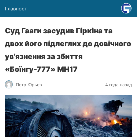
Главпост
Суд Гааги засудив Гіркіна та
двох його підлеглих до довічного
ув’язнення за збиття
«Боїнгу-777» МН17
Петр Юрьев
4 года назад