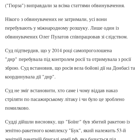
("Гюрза") виправдали за всіма статтями обвинувачення.
Нікого з обвинувачених не затримали, усі вони
перебувають у міжнародному розшуку. Лише один із
обвинувачених Олег Пулатов співпрацював зі слідством.
Суд підтвердив, що у 2014 році самопроголошена
"днр" перебувала під контролем росії та отримувала з росії
зброю. Суд встановив, що росія вела бойові дії на Донбасі та
координувала дії "днр".
Суд не зміг встановити, хто саме і чому віддав наказ
стріляти по пасажирському літаку і чи було це зроблено
помилково.
Судді дійшли висновку, що "Боїнг" був збитий ракетою із
зенітно-ракетного комплексу "Бук", який належить 53-й
зенітній ракетній бригаді армії рф, яка базується під