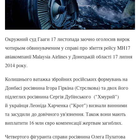
Окружний суд Гааги 17 листопада заочно оголосив вирок
чотирьом обвинуваченим у справі про збиття рейсу MH17
авіакомпанії Malaysia Airlines у Донецькій області 17 липня
2014 року.
Колишнього ватажка збройних російських формувань на
Донбасі росіянина Ігора Гіркіна (Стрєлкова) та двох його
підлеглих росіянина Сергія Дубінського ("Хмурий")
й українця Леоніда Харченка ("Крот") визнали винними
та засудили до довічного ув'язнення. Також вони мають
виплатити 16 млн євро компенсації жертвам загиблих.
Четвертого фігуранта справи росіянина Олега Пулатова