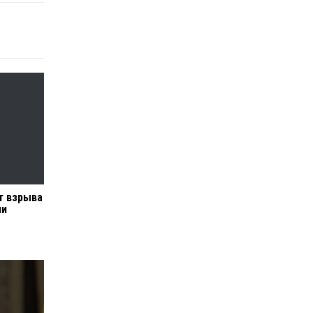
т взрыва
ии