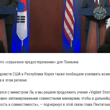
 это «серьезное предостережение» для Пхеньяна.
едомств США и Республики Корея также пообещали усиливать воз
а в этом регионе.
лся с министром Ли, и мы решили продолжить учения «Vigilant Stor
давно запланированными совместными маневрами, чтобы в дальней
ность и совместимость», — подчеркнул в этой связи глава Пентагон