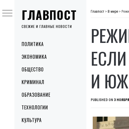
Skip
ГЛАВПОСТ
to
Главпост
>
В мире
>
Режи
content
РЕЖИ
СВЕЖИЕ И ГЛАВНЫЕ НОВОСТИ
Primary
ПОЛИТИКА
Menu
ЕСЛИ
ЭКОНОМИКА
ОБЩЕСТВО
И ЮЖ
КРИМИНАЛ
ОБРАЗОВАНИЕ
PUBLISHED ON
3 НОЯБРЯ
ТЕХНОЛОГИИ
КУЛЬТУРА