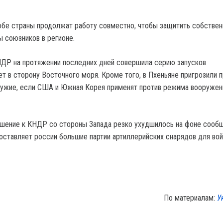
 обе страны продолжат работу совместно, чтобы защитить собстве
ы союзников в регионе.
НДР на протяжении последних дней совершила серию запусков
ет в сторону Восточного моря. Кроме того, в Пхеньяне пригрозили 
ружие, если США и Южная Корея применят против режима вооруже
ошение к КНДР со стороны Запада резко ухудшилось на фоне сообщ
оставляет россии большие партии артиллерийских снарядов для во
По материалам:
У