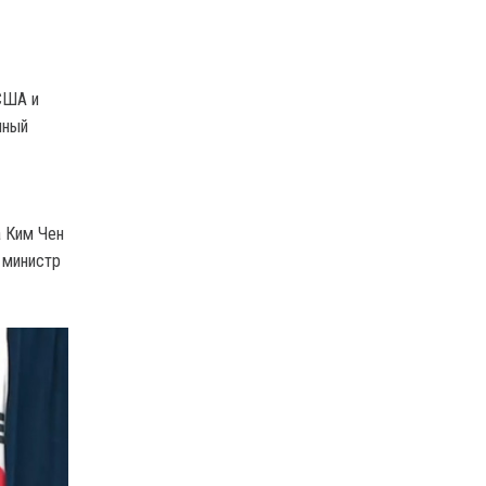
США и
нный
а Ким Чен
 министр