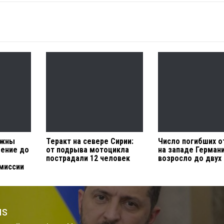
лжны
Теракт на севере Сирии:
Число погибших о
ение до
от подрыва мотоцикла
на западе Герман
пострадали 12 человек
возросло до двух
миссии
us