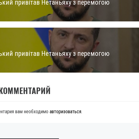
ький привітав Нетаньяху з перемогою
us
ький привітав Нетаньяху з перемогою
 КОММЕНТАРИЙ
ентария вам необходимо
авторизоваться
.