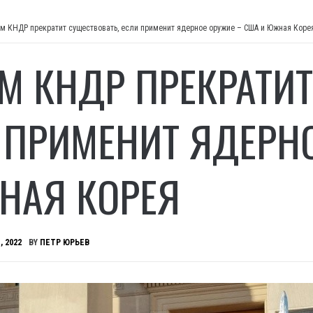
м КНДР прекратит существовать, если применит ядерное оружие – США и Южная Коре
М КНДР ПРЕКРАТИТ
 ПРИМЕНИТ ЯДЕРН
НАЯ КОРЕЯ
, 2022
BY
ПЕТР ЮРЬЕВ