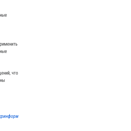
нные
применить
нные
ений, что
йны
кринформ