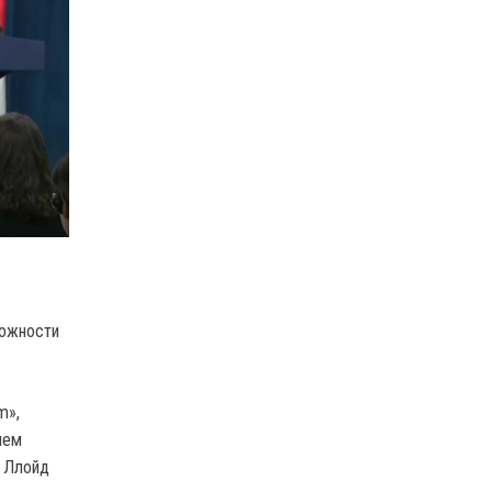
можности
m»,
шем
а Ллойд