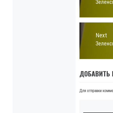
Зеленс
Previo
post:
Next
Зеленс
Next
post:
ДОБАВИТЬ
Для отправки комм