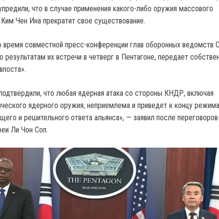
упредили, что в случае применения какого-либо оружия массового
Ким Чен Ина прекратит свое существование.
о время совместной пресс-конференции глав оборонных ведомств 
о результатам их встречи в четверг в Пентагоне, передает собстве
впоста».
 подтвердили, что любая ядерная атака со стороны КНДР, включая
ического ядерного оружия, неприемлема и приведет к концу режим
щего и решительного ответа альянса», — заявил после переговоров
еи Ли Чон Соп.