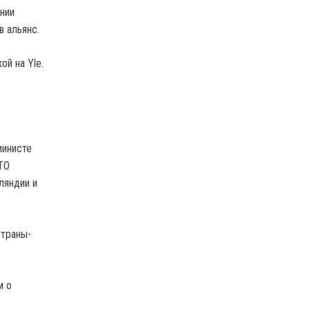
нии
в альянс.
ой на Yle.
иинисте
ТО
ляндии и
страны-
м о