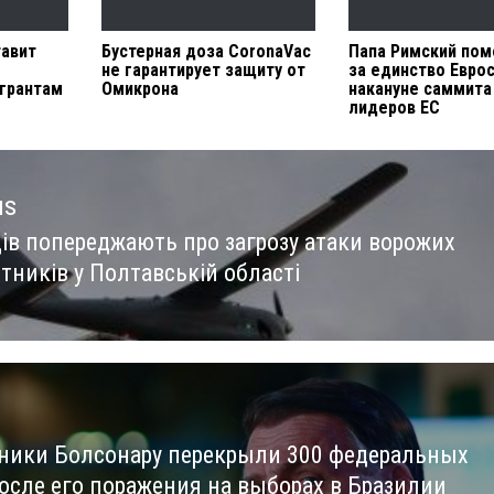
авит
Бустерная доза CoronaVac
Папа Римский по
не гарантирует защиту от
за единство Евро
грантам
Омикрона
накануне саммита
лидеров ЕС
us
ців попереджають про загрозу атаки ворожих
us
тників у Полтавській області
ники Болсонару перекрыли 300 федеральных
после его поражения на выборах в Бразилии