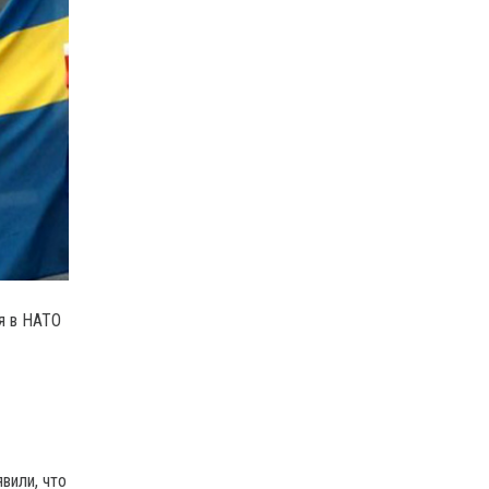
я в НАТО
вили, что