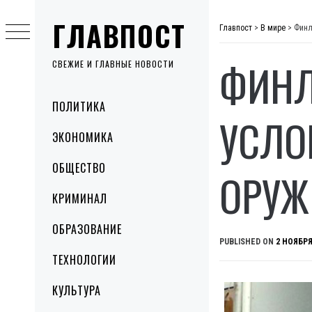
Skip
ГЛАВПОСТ
to
Главпост
>
В мире
>
Финл
content
ФИНЛ
СВЕЖИЕ И ГЛАВНЫЕ НОВОСТИ
Primary
ПОЛИТИКА
Menu
УСЛО
ЭКОНОМИКА
ОБЩЕСТВО
ОРУЖ
КРИМИНАЛ
ОБРАЗОВАНИЕ
PUBLISHED ON
2 НОЯБРЯ
ТЕХНОЛОГИИ
КУЛЬТУРА