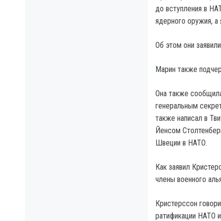
до вступления в НА
ядерного оружия, а
Об этом они заявили
Марин также подчер
Она также сообщила
генеральным секре
также написал в Тв
Йенсом Столтенберг
Швеции в НАТО.
Как заявил Кристер
члены военного алья
Кристерссон говори
ратификации НАТО и