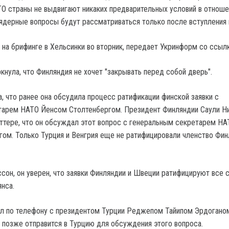
ТО страны не выдвигают никаких предварительных условий в отноше
 ядерные вопросы будут рассматриваться только после вступления 
 на брифинге в Хельсинки во вторник, передает Укринформ со ссылк
кнула, что Финляндия не хочет "закрывать перед собой дверь".
, что ранее она обсудила процесс ратификации финской заявки с
тарем НАТО Йенсом Столтенбергом. Президент Финляндии Саули Н
иттере, что он обсуждал этот вопрос с генеральным секретарем НА
ом. Только Турция и Венгрия еще не ратифицировали членство Фин
ссон, он уверен, что заявки Финляндии и Швеции ратифицируют все 
нса.
л по телефону с президентом Турции Реджепом Тайипом Эрдогано
 позже отправится в Турцию для обсуждения этого вопроса.