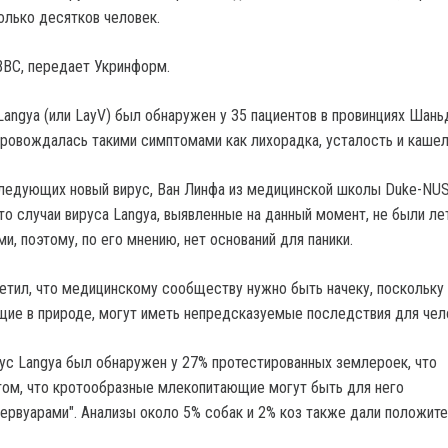
лько десятков человек.
ВВС, передает Укринформ.
Langya (или LayV) был обнаружен у 35 пациентов в провинциях Шань
провождалась такими симптомами как лихорадка, усталость и кашел
следующих новый вирус, Ван Линфа из медицинской школы Duke-NUS
что случаи вируса Langya, выявленные на данный момент, не были л
и, поэтому, по его мнению, нет оснований для паники.
метил, что медицинскому сообществу нужно быть начеку, поскольку
ие в природе, могут иметь непредсказуемые последствия для чел
рус Langya был обнаружен у 27% протестированных землероек, что
том, что кротообразные млекопитающие могут быть для него
ервуарами". Анализы около 5% собак и 2% коз также дали положит