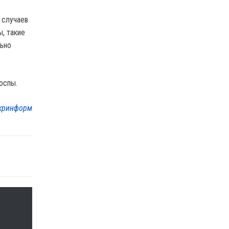
 случаев
, такие
льно
оспы.
кринформ