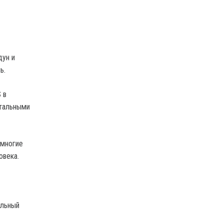
дун и
ь.
 в
етальными
 многие
овека.
ельный