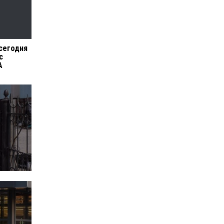
сегодня
с
А