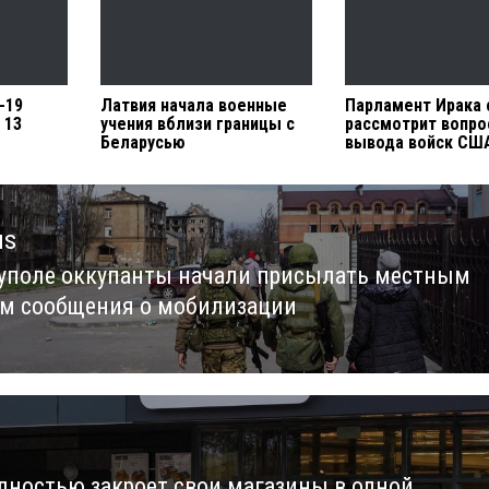
-19
Латвия начала военные
Парламент Ирака 
 13
учения вблизи границы с
рассмотрит вопро
Беларусью
вывода войск СШ
us
уполе оккупанты начали присылать местным
us
м сообщения о мобилизации
лностью закроет свои магазины в одной