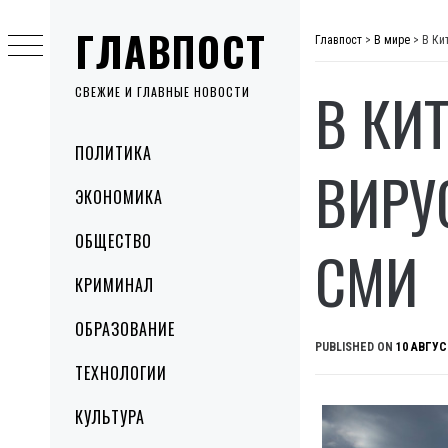
Skip
ГЛАВПОСТ
to
Главпост
>
В мире
>
В Ки
content
В КИ
СВЕЖИЕ И ГЛАВНЫЕ НОВОСТИ
Primary
ПОЛИТИКА
Menu
ВИРУ
ЭКОНОМИКА
ОБЩЕСТВО
СМИ
КРИМИНАЛ
ОБРАЗОВАНИЕ
PUBLISHED ON
10 АВГУС
ТЕХНОЛОГИИ
КУЛЬТУРА