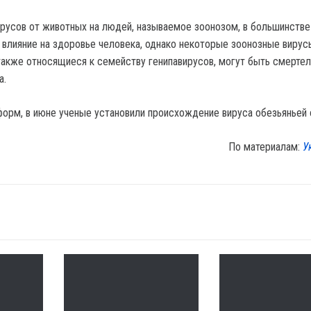
русов от животных на людей, называемое зоонозом, в большинстве
 влияние на здоровье человека, однако некоторые зоонозные вирусы
, также относящиеся к семейству генипавирусов, могут быть смерте
а.
орм, в июне ученые установили происхождение вируса обезьяньей 
По материалам:
У