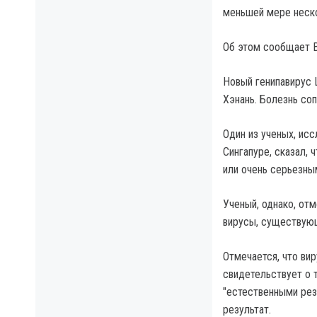
меньшей мере неско
Об этом сообщает 
Новый генипавирус 
Хэнань. Болезнь со
Один из ученых, ис
Сингапуре, сказал, 
или очень серьезным
Ученый, однако, от
вирусы, существующ
Отмечается, что ви
свидетельствует о 
"естественными рез
результат.