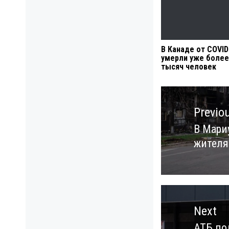
В Канаде от COVID
умерли уже более
тысяч человек
Навигация
по
Previo
записям
В Мари
Previo
жителя
post:
Next
АТБ по