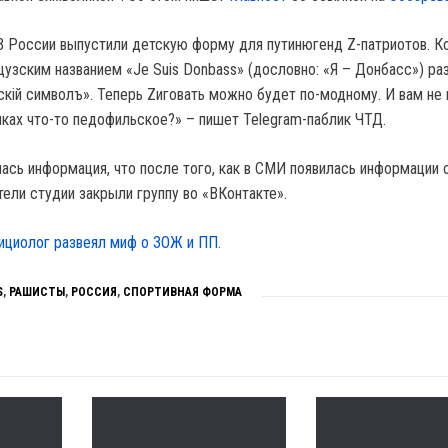
 В России выпустили детскую форму для путинюгенд Z-патриотов. 
цузским названием «Je Suis Donbass» (дословно: «Я – Донбасс») ра
скiй символъ». Теперь Zиговать можно будет по-модному. И вам не 
имках что-то педофильское?» – пишет Telegram-паблик ЧТД.
лась информация, что после того, как в СМИ появилась информации 
ели студии закрыли группу во «ВКонтакте».
ициолог развеял миф о ЗОЖ и ПП.
S
,
РАШИСТЫ
,
РОССИЯ
,
СПОРТИВНАЯ ФОРМА