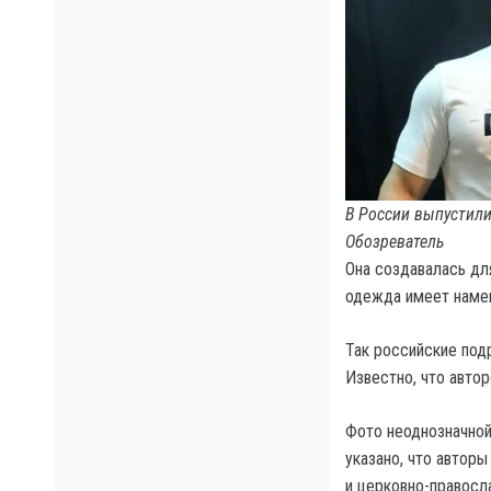
В России выпустили
Обозреватель
Она создавалась для
одежда имеет намек
Так российские под
Известно, что автор
Фото неоднозначной
указано, что автор
и церковно-правосл