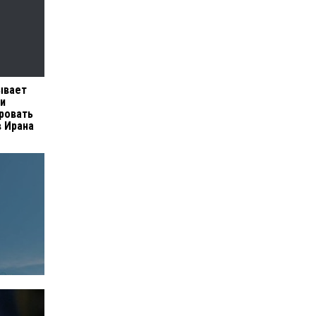
ывает
 и
ровать
 Ирана