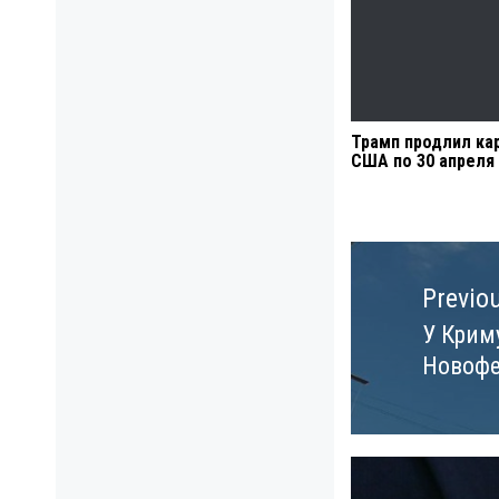
Трамп продлил ка
США по 30 апреля
Навигация
по
Previo
записям
У Криму
Previo
Новофед
post: