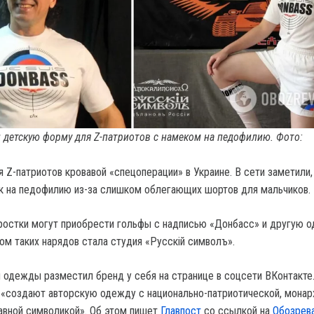
 детскую форму для Z-патриотов с намеком на педофилию. Фото:
 Z-патриотов кровавой «спецоперации» в Украине. В сети заметили,
 на педофилию из-за слишком облегающих шортов для мальчиков.
ростки могут приобрести гольфы с надписью «Донбасс» и другую 
ом таких нарядов стала студия «Русскiй символъ».
 одежды разместил бренд у себя на странице в соцсети ВКонтакте
ы «создают авторскую одежду с национально-патриотической, монар
авной символикой». Об этом пишет
Главпост
со ссылкой на
Обозрев