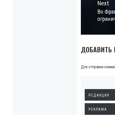
Next
Во Фра
Next
ограни
post:
ДОБАВИТЬ
Для отправки комм
РЕДАКЦИЯ
РЕКЛАМА