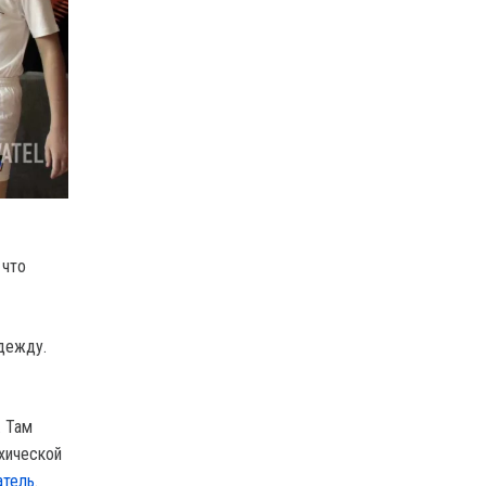
 что
одежду.
. Там
хической
атель
.