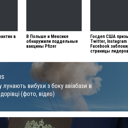
рантин в
В Польше и Мексике
Госдеп США приз
обнаружили поддельные
Twitter, Instagram
вакцины Pfizer
Facebook заблоки
страницы лидеров
us
 лунають вибухи з боку авіабази в
us
орівці (фото, відео)