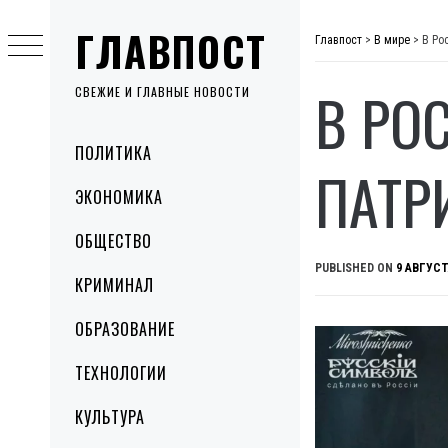
Skip
ГЛАВПОСТ
to
Главпост
>
В мире
>
В Ро
content
В РО
СВЕЖИЕ И ГЛАВНЫЕ НОВОСТИ
Primary
ПОЛИТИКА
Menu
ПАТР
ЭКОНОМИКА
ОБЩЕСТВО
PUBLISHED ON
9 АВГУСТ
КРИМИНАЛ
ОБРАЗОВАНИЕ
ТЕХНОЛОГИИ
КУЛЬТУРА