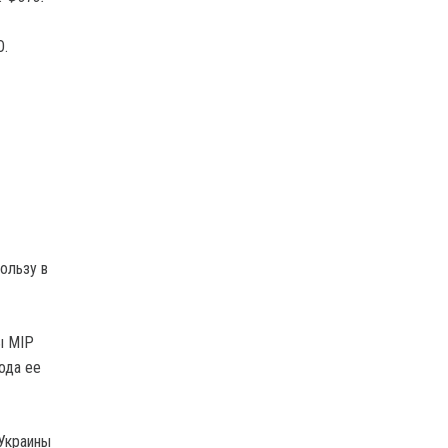
О.
ользу в
ы MIP
ода ее
 Украины