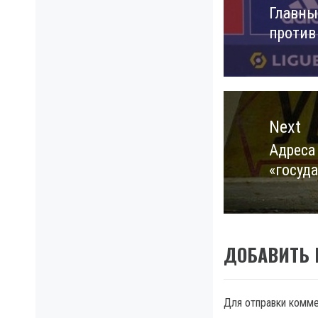
Главны
Previo
против
post:
Next
Адреса
Next
«госуд
post:
ДОБАВИТЬ
Для отправки комм