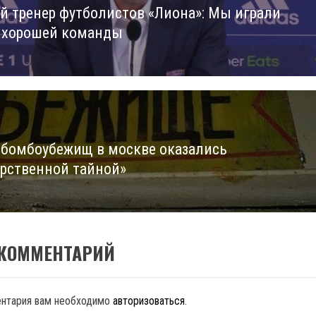
й тренер футболистов «Лиона»: Мы играли
us
 хорошей команды
 бомбоубежищ в москве оказались
арственной тайной»
 КОММЕНТАРИЙ
ентария вам необходимо
авторизоваться
.