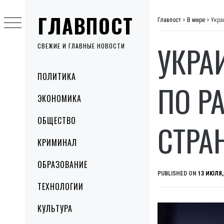
Skip
ГЛАВПОСТ
to
Главпост
>
В мире
>
Укра
content
УКРА
СВЕЖИЕ И ГЛАВНЫЕ НОВОСТИ
Primary
ПОЛИТИКА
Menu
ПО Р
ЭКОНОМИКА
ОБЩЕСТВО
СТРА
КРИМИНАЛ
ОБРАЗОВАНИЕ
PUBLISHED ON
13 ИЮЛЯ,
ТЕХНОЛОГИИ
КУЛЬТУРА