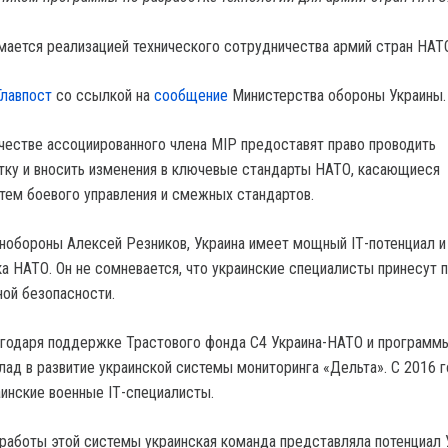
мается реализацией технического сотрудничества армий стран НАТ
Главпост
со ссылкой на
сообщение
Министерства обороны Украины.
ачестве ассоциированного члена MIP предоставят право проводить
ку и вносить изменения в ключевые стандарты НАТО, касающиеся
тем боевого управления и смежных стандартов.
инобороны Алексей Резников, Украина имеет мощный IТ-потенциал и
а НАТО. Он не сомневается, что украинские специалисты принесут п
ной безопасности.
агодаря поддержке Трастового фонда C4 Украина-НАТО и программ
лад в развитие украинской системы мониторинга «Дельта». С 2016 г
инские военные IТ-специалисты.
работы этой системы украинская команда представляла потенциал