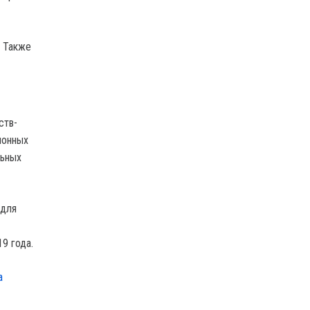
. Также
ств-
ионных
льных
 для
9 года.
а