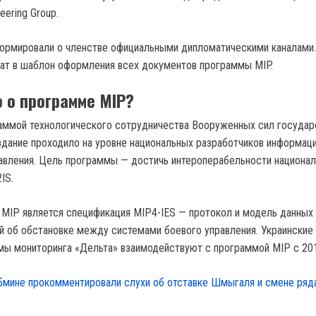
eering Group.
ормировали о членстве официальными дипломатическими каналами
ат в шаблон оформления всех документов программы MIP.
о о программе MIP?
аммой технологического сотрудничества Вооруженных сил государ
здание проходило на уровне национальных разработчиков информац
авления. Цель программы — достичь интероперабельности национа
IS.
 MIP является спецификация MIP4-IES — протокол и модель данных
 об обстановке между системами боевого управления. Украинские
мы мониторинга «Дельта» взаимодействуют с программой MIP c 201
бмине прокомментировали слухи об отставке Шмыгаля и смене ряд