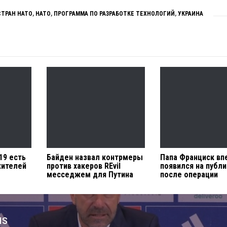
СТРАН НАТО
,
НАТО
,
ПРОГРАММА ПО РАЗРАБОТКЕ ТЕХНОЛОГИЙ
,
УКРАИНА
19 есть
Байден назвал контрмеры
Папа Франциск в
жителей
против хакеров REvil
появился на публ
месседжем для Путина
после операции
us