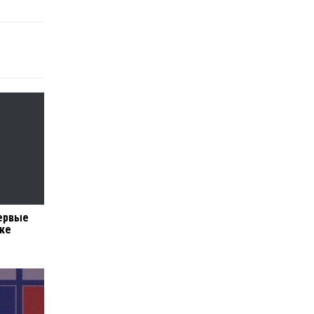
первые
ике