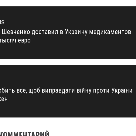
us
 Шевченко доставил в Украину медикаментов
us
 тысяч евро
обить все, щоб виправдати війну проти України
кен
 КОММЕНТАРИЙ