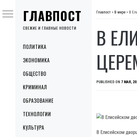
Skip
ГЛАВПОСТ
to
Главпост
>
В мире
>
В Ел
content
В ЕЛ
СВЕЖИЕ И ГЛАВНЫЕ НОВОСТИ
Primary
ПОЛИТИКА
Menu
ЦЕРЕ
ЭКОНОМИКА
ОБЩЕСТВО
PUBLISHED ON
7 МАЯ, 20
КРИМИНАЛ
ОБРАЗОВАНИЕ
ТЕХНОЛОГИИ
КУЛЬТУРА
В Елисейском дворц