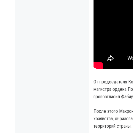
От председателя Ко
магистра ордена По
провозгласил Фабиу
После этого Макрон
хозяйства, образов
территорий страны.