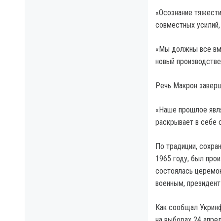
«Осознание тяжести
совместных усилий,
«Мы должны все вм
новый производстве
Речь Макрон заверш
«Наше прошлое явля
раскрывает в себе 
По традиции, сохра
1965 году, был про
состоялась церемон
военным, президент
Как сообщал Укринф
на выборах 24 апрел