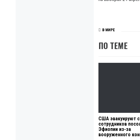
В МИРЕ
ПО ТЕМЕ
США эвакуируют 
сотрудников посо
Эфиопии из-за
вооруженного ко