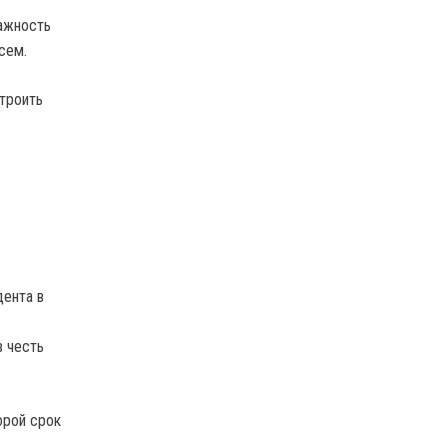
важность
сем.
троить
дента в
в честь
орой срок