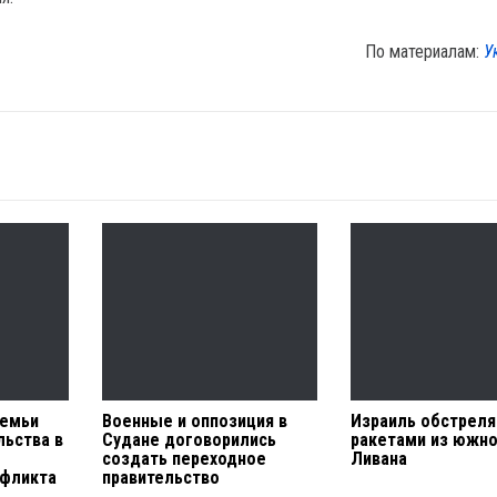
По материалам:
У
семьи
Военные и оппозиция в
Израиль обстреля
льства в
Судане договорились
ракетами из южн
создать переходное
Ливана
нфликта
правительство