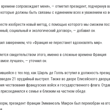
 времени сопровождает меня», — отметил президент, подчеркнув 
 которые должны быть связаны с единением всех и уважением ко в
есте изобрести новый метод, с помощью которого мы сможем пос
нный, социальный и экологический договор», — добавил он.
ил заверением, что «Франция не перестанет вдохновлять мир».
ется свидетельством этого, именно в сложные времена Франция
самое лучшее», — уточнил он.
нившейся с тех пор, как Шарль де Голль вступил в должность прези
изведен 21 орудийный выстрел. Также во дворе Елисейского дворца
ия чествования французских войск и государственного флага. Отда
 присоединился к семье и близким на частном обеде.
орм, президент Франции Эмманюэль Макрон был переизбран на вт
я.