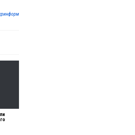
кринформ
ли
ого