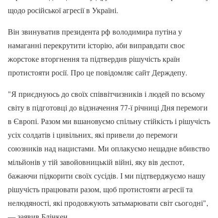
щодо російської агресії в Україні.
Він звинуватив президента рф володимира путіна у
намаганні перекрутити історію, аби виправдати своє
жорстоке вторгнення та підтвердив рішучість країн
протистояти росії. Про це повідомляє сайт Держдепу.
"Я приєднуюсь до своїх співвітчизників і людей по всьому
світу в підготовці до відзначення 77-ї річниці Дня перемоги
в Європі. Разом ми вшановуємо спільну стійкість і рішучість
усіх солдатів і цивільних, які привели до перемоги
союзників над нацистами. Ми оплакуємо нещадне вбивство
мільйонів у тій завойовницькій війні, яку вів деспот,
бажаючи підкорити своїх сусідів. І ми підтверджуємо нашу
рішучість працювати разом, щоб протистояти агресії та
нелюдяності, які продовжують затьмарювати світ сьогодні",
— заявив Блінкен.