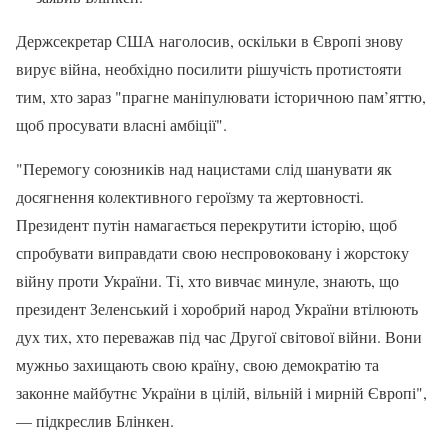
Держсекретар США наголосив, оскільки в Європі знову
вирує війна, необхідно посилити рішучість протистояти
тим, хто зараз "прагне маніпулювати історичною пам’яттю,
щоб просувати власні амбіції".
"Перемогу союзників над нацистами слід шанувати як
досягнення колективного героїзму та жертовності.
Президент путін намагається перекрутити історію, щоб
спробувати виправдати свою неспровоковану і жорстоку
війну проти України. Ті, хто вивчає минуле, знають, що
президент Зеленський і хоробрий народ України втілюють
дух тих, хто переважав під час Другої світової війни. Вони
мужньо захищають свою країну, свою демократію та
законне майбутнє України в цілій, вільній і мирній Європі",
— підкреслив Блінкен.