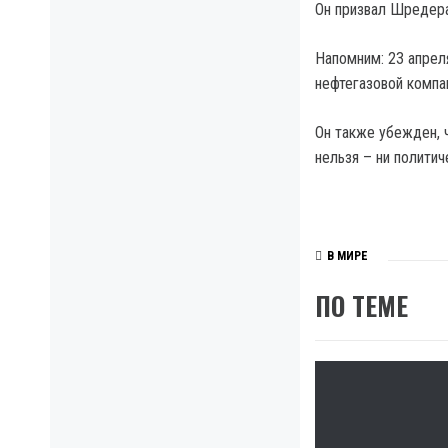
Он призвал Шредера
Напомним: 23 апрел
нефтегазовой компан
Он также убежден, ч
нельзя – ни политич
В МИРЕ
ПО ТЕМЕ