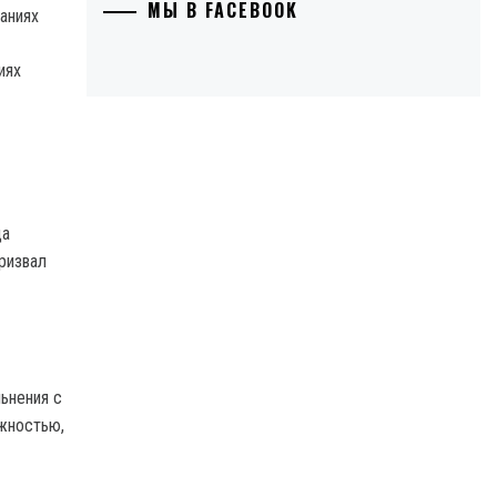
МЫ В FACEBOOK
иях
ца
ризвал
льнения с
жностью,