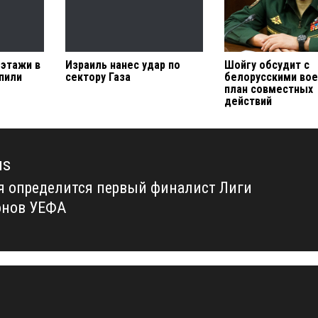
этажи в
Израиль нанес удар по
Шойгу обсудит с
пили
сектору Газа
белорусскими во
план совместных
действий
us
я определится первый финалист Лиги
us
онов УЕФА