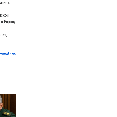
аниях.
йской
 в Европу.
сия,
кринформ