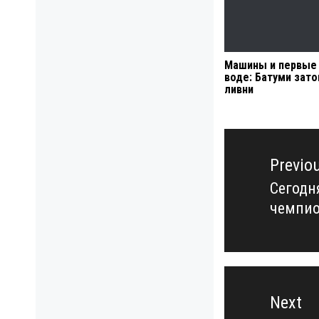
Машины и первые 
воде: Батуми зато
ливни
Навигация
по
Previo
записям
Сегодн
Previo
чемпи
post:
Next