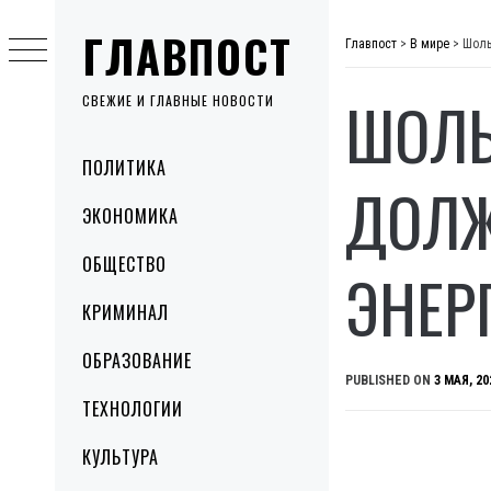
Skip
ГЛАВПОСТ
to
Главпост
>
В мире
>
Шоль
content
ШОЛЬ
СВЕЖИЕ И ГЛАВНЫЕ НОВОСТИ
Primary
ПОЛИТИКА
Menu
ДОЛЖ
ЭКОНОМИКА
ОБЩЕСТВО
ЭНЕР
КРИМИНАЛ
ОБРАЗОВАНИЕ
PUBLISHED ON
3 МАЯ, 20
ТЕХНОЛОГИИ
КУЛЬТУРА