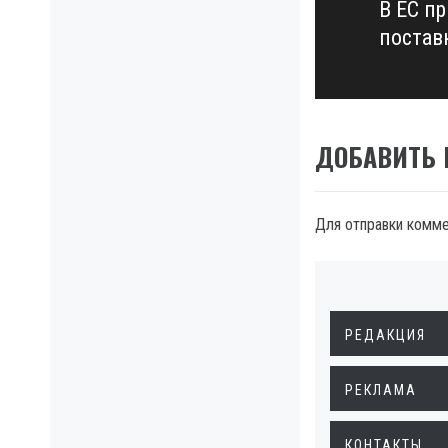
В ЕС п
Next
поставк
post:
ДОБАВИТЬ
Для отправки комм
РЕДАКЦИЯ
РЕКЛАМА
КОНТАКТЫ