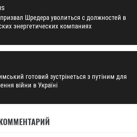
us
призвал Шредера уволиться с должностей в
us
ских энергетических компаниях
имський готовий зустрінеться з путіним для
ення війни в Україні
 КОММЕНТАРИЙ