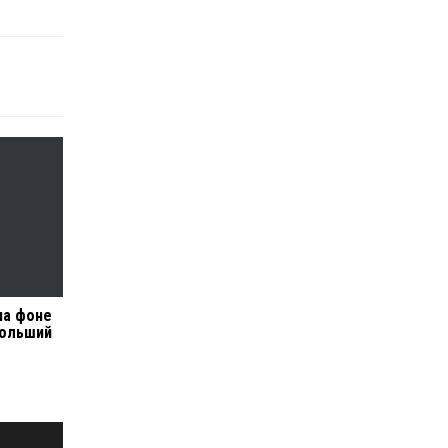
на фоне
больший