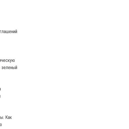
оглашений
тическую
я зеленый
а
и
ы. Как
о