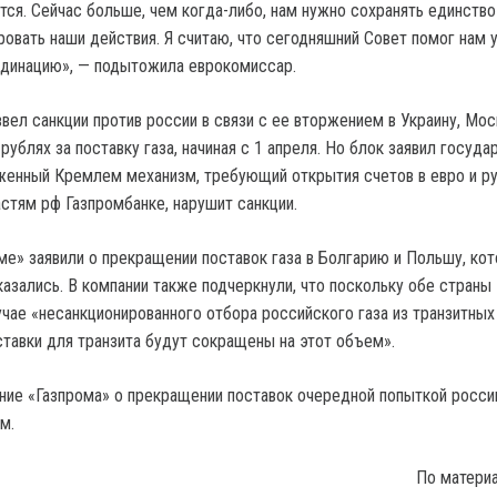
тся. Сейчас больше, чем когда-либо, нам нужно сохранять единств
ровать наши действия. Я считаю, что сегодняшний Совет помог нам 
рдинацию», — подытожила еврокомиссар.
ввел санкции против россии в связи с ее вторжением в Украину, Мос
рублях за поставку газа, начиная с 1 апреля. Но блок заявил госуда
женный Кремлем механизм, требующий открытия счетов в евро и ру
стям рф Газпромбанке, нарушит санкции.
оме» заявили о прекращении поставок газа в Болгарию и Польшу, ко
казались. В компании также подчеркнули, что поскольку обе страны
лучае «несанкционированного отбора российского газа из транзитны
ставки для транзита будут сокращены на этот объем».
ение «Газпрома» о прекращении поставок очередной попыткой росси
м.
По матери