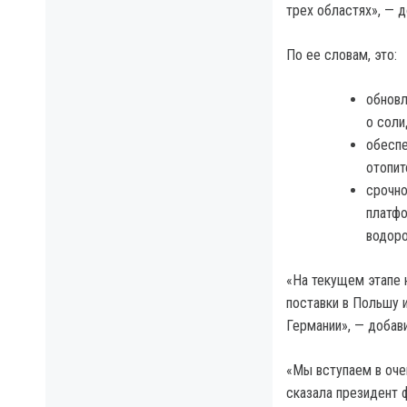
трех областях», — 
По ее словам, это:
обновл
о соли
обеспе
отопит
срочно
платфо
водоро
«На текущем этапе 
поставки в Польшу 
Германии», — добав
«Мы вступаем в оче
сказала президент 