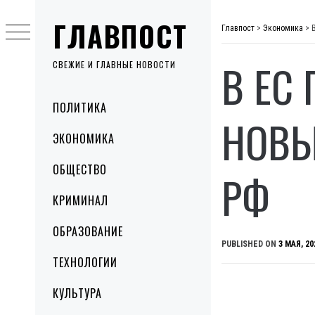
Skip
ГЛАВПОСТ
to
Главпост
>
Экономика
>
content
В ЕС
СВЕЖИЕ И ГЛАВНЫЕ НОВОСТИ
Primary
ПОЛИТИКА
Menu
НОВЫ
ЭКОНОМИКА
ОБЩЕСТВО
РФ
КРИМИНАЛ
ОБРАЗОВАНИЕ
PUBLISHED ON
3 МАЯ, 20
ТЕХНОЛОГИИ
КУЛЬТУРА