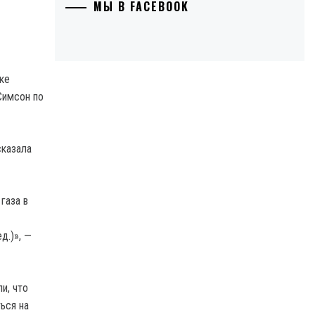
МЫ В FACEBOOK
ке
Симсон по
сказала
газа в
д.)», —
и, что
ься на