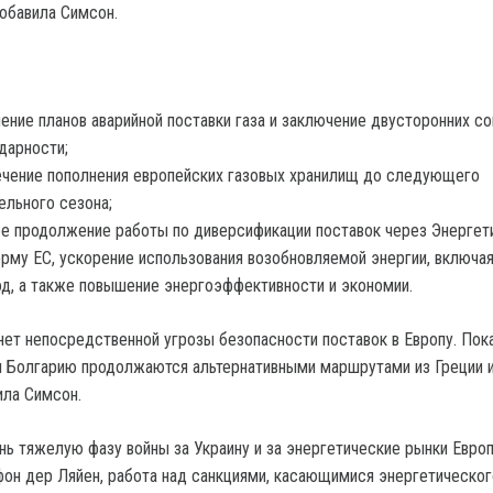
добавила Симсон.
ение планов аварийной поставки газа и заключение двусторонних с
дарности;
чение пополнения европейских газовых хранилищ до следующего
ельного сезона;
е продолжение работы по диверсификации поставок через Энерге
рму ЕС, ускорение использования возобновляемой энергии, включа
д, а также повышение энергоэффективности и экономии.
нет непосредственной угрозы безопасности поставок в Европу. Пок
и Болгарию продолжаются альтернативными маршрутами из Греции 
ила Симсон.
нь тяжелую фазу войны за Украину и за энергетические рынки Европ
фон дер Ляйен, работа над санкциями, касающимися энергетическог