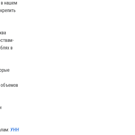
о в нашем
укрепить
ква
рствам-
блях в
торые
х объемов
и
алам:
УНН