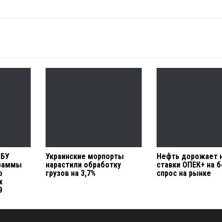
НБУ
Украинские морпорты
Нефть дорожает 
граммы
нарастили обработку
ставки ОПЕК+ на 
о
грузов на 3,7%
спрос на рынке
х
9