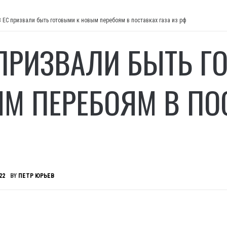
В ЕС призвали быть готовыми к новым перебоям в поставках газа из рф
 ПРИЗВАЛИ БЫТЬ Г
М ПЕРЕБОЯМ В ПОС
22
BY
ПЕТР ЮРЬЕВ