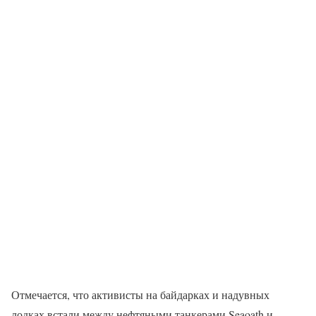
Отмечается, что активисты на байдарках и надувных
лодках встали между нефтяными танкерами Seaoath и