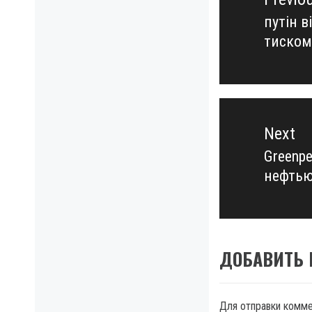
записям
путін в
Previo
тиском
post:
Next
Greenp
Next
нефтью
post:
ДОБАВИТЬ
Для отправки комм