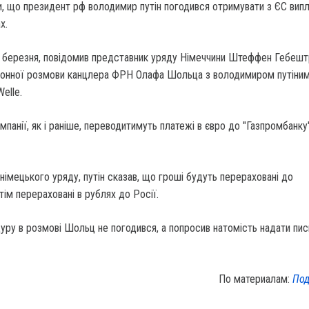
и, що президент рф володимир путін погодився отримувати з ЄС випл
х.
0 березня, повідомив представник уряду Німеччини Штеффен Гебешт
онної розмови канцлера ФРН Олафа Шольца з володимиром путіним
elle.
панії, як і раніше, переводитимуть платежі в євро до "Газпромбанку"
німецького уряду, путін сказав, що гроші будуть перераховані до
тім перераховані в рублях до Росії.
дуру в розмові Шольц не погодився, а попросив натомість надати пи
По материалам:
Под