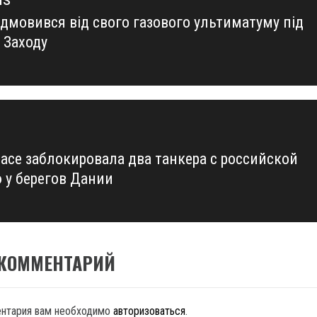
ідмовився від свого газового ультиматуму під
us
 Заходу
eace заблокировала два танкера с российской
 у берегов Дании
 КОММЕНТАРИЙ
ентария вам необходимо
авторизоваться
.