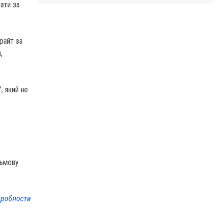
ати за
райт за
,
, який не
сьмову
робности