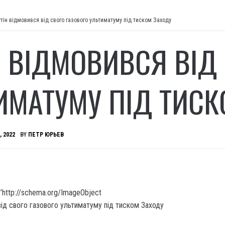
утін відмовився від свого газового ультиматуму під тиском Заходу
Н ВІДМОВИВСЯ ВІД
ИМАТУМУ ПІД ТИСК
, 2022
BY
ПЕТР ЮРЬЕВ
’http://schema.org/ImageObject