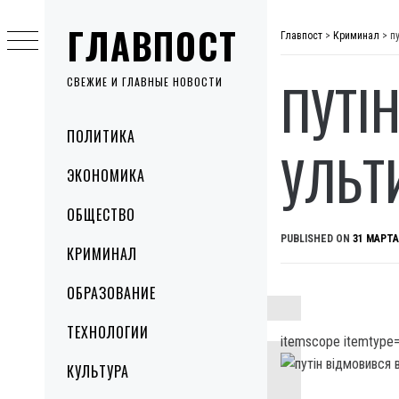
Skip
ГЛАВПОСТ
to
Главпост
>
Криминал
>
п
content
ПУТІ
СВЕЖИЕ И ГЛАВНЫЕ НОВОСТИ
Primary
ПОЛИТИКА
Menu
УЛЬТ
ЭКОНОМИКА
ОБЩЕСТВО
PUBLISHED ON
31 МАРТА
КРИМИНАЛ
ОБРАЗОВАНИЕ
ТЕХНОЛОГИИ
itemscope itemtype=
КУЛЬТУРА