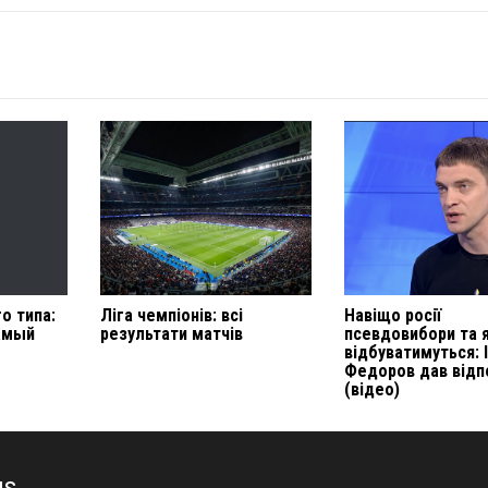
о типа:
Ліга чемпіонів: всі
Навіщо росії
амый
результати матчів
псевдовибори та 
відбуватимуться: 
Федоров дав відп
(відео)
us