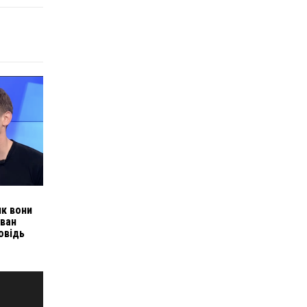
як вони
Іван
овідь