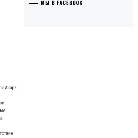
МЫ В FACEBOOK
и Акара.
ой
мые
р.
тствие