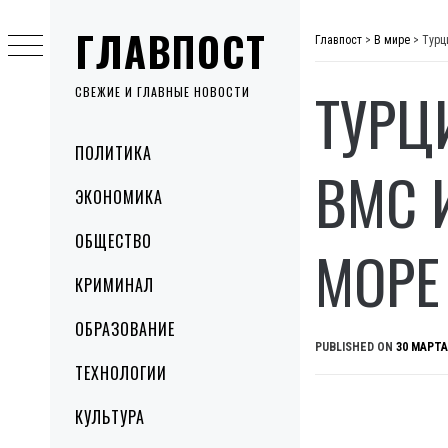
Skip
ГЛАВПОСТ
to
Главпост
>
В мире
>
Турц
content
ТУРЦ
СВЕЖИЕ И ГЛАВНЫЕ НОВОСТИ
Primary
ПОЛИТИКА
Menu
ВМС 
ЭКОНОМИКА
ОБЩЕСТВО
МОРЕ
КРИМИНАЛ
ОБРАЗОВАНИЕ
PUBLISHED ON
30 МАРТА
ТЕХНОЛОГИИ
КУЛЬТУРА