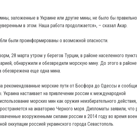
мины, заложенные в Украине или другие мины, не было бы правильно
 уверенным в этом. Наша работа продолжается», – сказал Акар.
абли были проинформированы о возможной опасности.
орм, 28 марта утром у берегов Турции, в районе населенного пункт
гарией, обнаружили и обезвредили морскую мину. До этого в районе
 обезврежена еще одна мина.
а рекомендованные морские пути от Босфора до Одессы и сообщил
ы. Украина настаивает на привлечении россии к международной
 использование морских мин как оружия неизбирательного действия
ространяется на акваторию Черного моря. Дипломаты заявили, что 
ахваченные вооруженными силами россии в 2014 году во время вое
ной оккупации россией украинского города Севастополь.