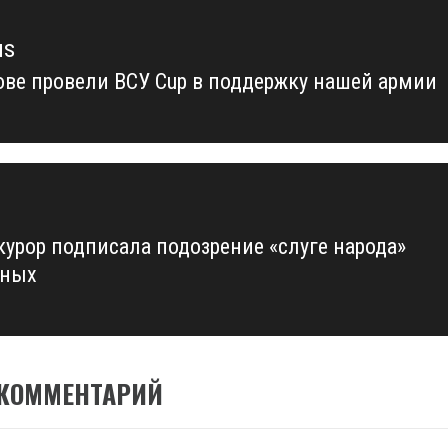
us
ове провели ВСУ Cup в поддержку нашей армии
us
курор подписала подозрение «слуге народа»
иных
 КОММЕНТАРИЙ