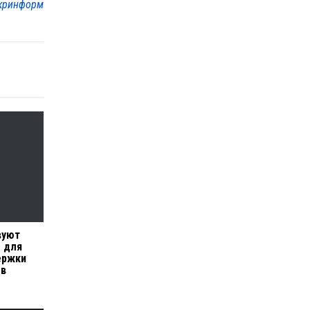
кринформ
вуют
 для
ержки
ов