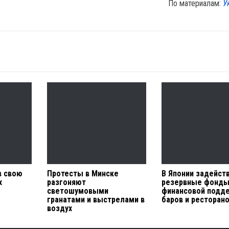
По материалам:
У
в свою
Протесты в Минске
В Японии задейст
х
разгоняют
резервные фонды
светошумовыми
финансовой подд
гранатами и выстрелами в
баров и ресторан
воздух