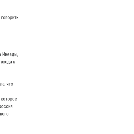
 говорить
а Инеады,
 входа в
а, что
, которое
россия
нного