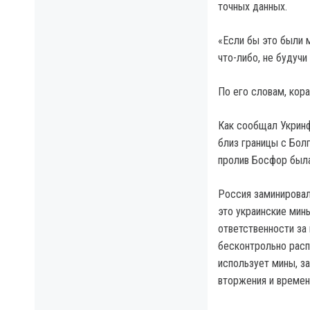
точных данных.
«Если бы это были 
что-либо, не будучи
По его словам, кор
Как сообщал Укринф
близ границы с Бол
пролив Босфор была
Россия заминировал
это украинские мин
ответственности за
бесконтрольно расп
использует мины, з
вторжения и времен