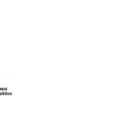
ных
litico