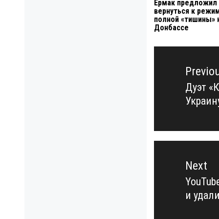
Ермак предложил
вернуться к режи
полной «тишины» 
Донбассе
Навигация
по
Previo
записям
Дуэт «
Previo
Украин
post:
Next
YouTub
Next
и удал
post: