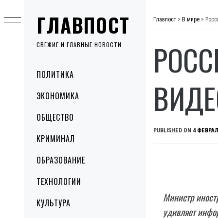
Skip
ГЛАВПОСТ
to
Главпост
>
В мире
>
Росс
content
РОСС
СВЕЖИЕ И ГЛАВНЫЕ НОВОСТИ
Primary
ПОЛИТИКА
Menu
ВИДЕ
ЭКОНОМИКА
ОБЩЕСТВО
PUBLISHED ON
4 ФЕВРАЛ
КРИМИНАЛ
ОБРАЗОВАНИЕ
ТЕХНОЛОГИИ
Министр иностр
КУЛЬТУРА
удивляет инфор