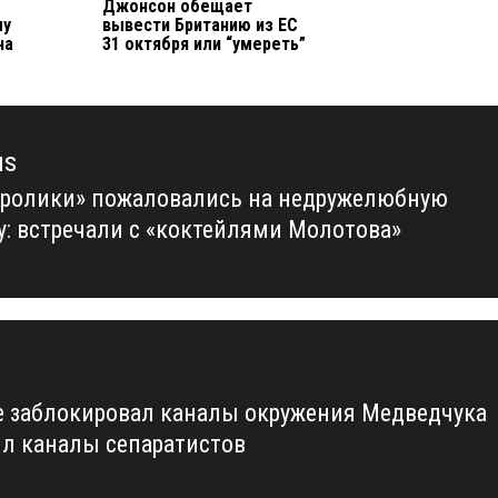
Джонсон обещает
му
вывести Британию из ЕС
на
31 октября или “умереть”
us
Кролики» пожаловались на недружелюбную
us
у: встречали с «коктейлями Молотова»
e заблокировал каналы окружения Медведчука
ил каналы сепаратистов