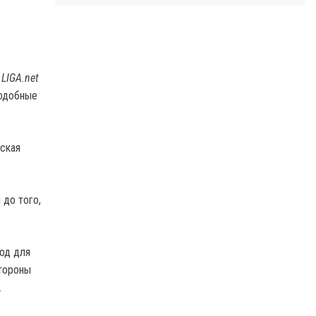
LIGA.net
подобные
ская
 до того,
вод для
стороны
.