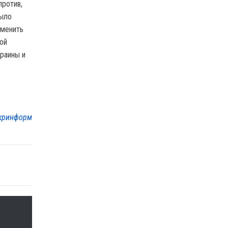
против,
было
аменить
ой
раины и
кринформ