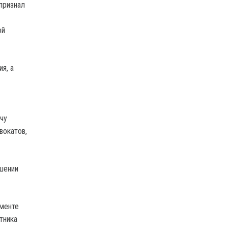
признал
ой
я, а
очу
вокатов,
ушении
чменте
тника