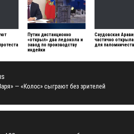
уют
Путин дистанционно
Саудовская Арави
«открыл» два ледокола и
частично открыла
протеста
завод по производству
для паломничест
индейки
us
Заря» — «Колос» сыграют без зрителей
us