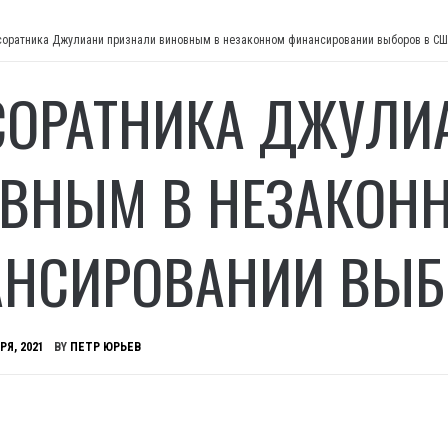
соратника Джулиани признали виновным в незаконном финансировании выборов в С
СОРАТНИКА ДЖУЛИ
ВНЫМ В НЕЗАКОН
НСИРОВАНИИ ВЫБ
РЯ, 2021
BY
ПЕТР ЮРЬЕВ