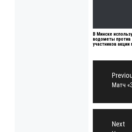
В Минске использ
водометы против
участников акции 
Навигация
по
Previo
записям
Матч «
Previo
post:
Next