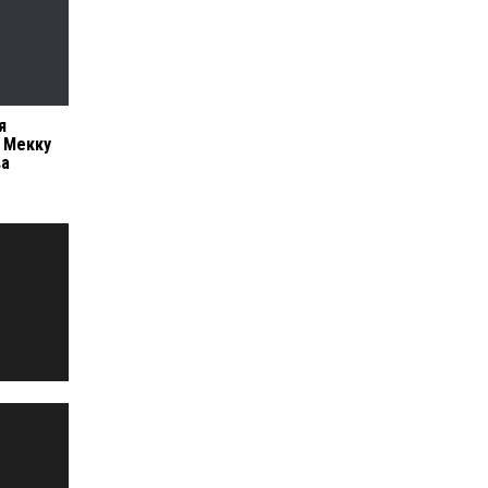
я
 Мекку
ва