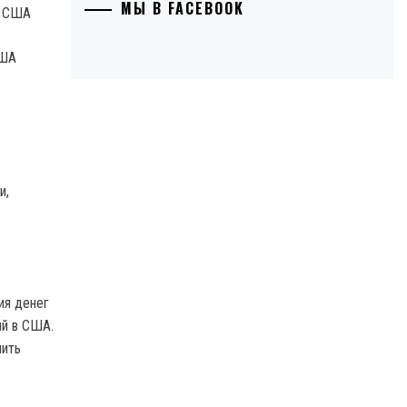
МЫ В FACEBOOK
США
и,
ия денег
ий в США.
чить