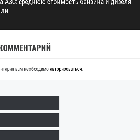
а АЗС: среднюю стоимость бензина и дизеля
или
 КОММЕНТАРИЙ
ентария вам необходимо
авторизоваться
.