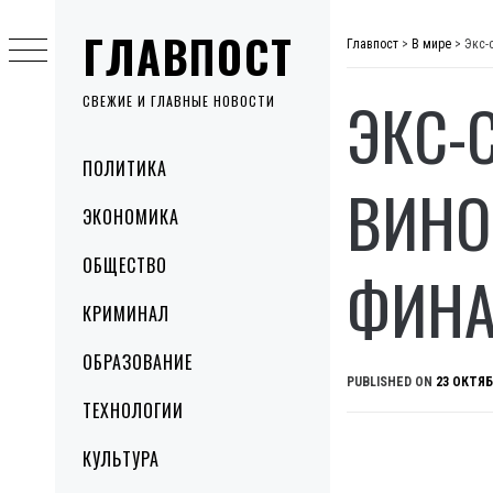
Skip
ГЛАВПОСТ
to
Главпост
>
В мире
>
Экс-
content
ЭКС-
СВЕЖИЕ И ГЛАВНЫЕ НОВОСТИ
Primary
ПОЛИТИКА
Menu
ВИНО
ЭКОНОМИКА
ОБЩЕСТВО
ФИНА
КРИМИНАЛ
ОБРАЗОВАНИЕ
PUBLISHED ON
23 ОКТЯБ
ТЕХНОЛОГИИ
КУЛЬТУРА