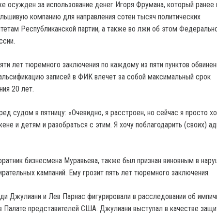
е осужден за использование денег Игоря Фрумана, который ранее 
альшивую компанию для направления сотен тысяч политических
тетам Республиканской партии, а также во лжи об этом Федеральн
ссии.
яти лет тюремного заключения по каждому из пяти пунктов обвинени
альсификацию записей в ФИК влечет за собой максимальный срок
ия 20 лет.
ед судом в пятницу: «Очевидно, я расстроен, но сейчас я просто х
ене и детям и разобраться с этим. Я хочу поблагодарить (своих) ад
оратник бизнесмена Муравьева, также был признан виновным в нар
ирательных кампаний. Ему грозит пять лет тюремного заключения.
ди Джулиани и Лев Парнас фигурировали в расследовании об импи
в Палате представителей США. Джулиани выступал в качестве защи