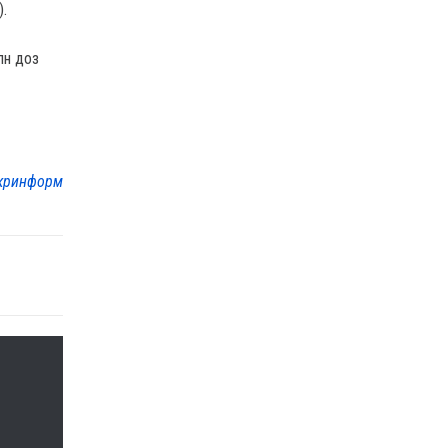
.
лн доз
кринформ