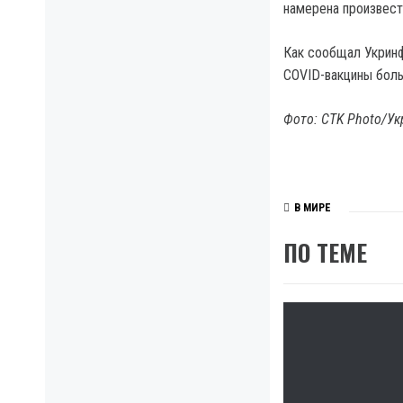
намерена произвест
Как сообщал Укринф
COVID-вакцины боль
Фото: CTK Photo/У
В МИРЕ
ПО ТЕМЕ