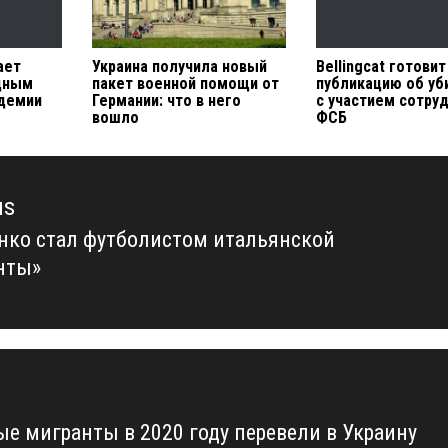
ает
Украина получила новый
Bellingcat готовит
дным
пакет военной помощи от
публикацию об уб
ндемии
Германии: что в него
с участием сотру
вошло
ФСБ
us
нко стал футболистом итальянской
us
нты»
ые мигранты в 2020 году перевели в Украину