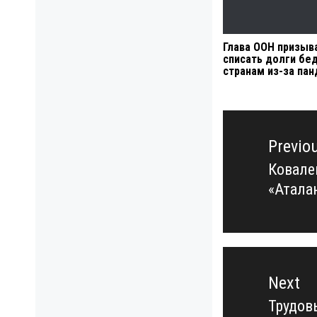
Глава ООН призыв
списать долги бе
странам из-за па
Навигация
по
Previo
записям
Ковале
Previo
«Атала
post:
Next
Трудов
Next