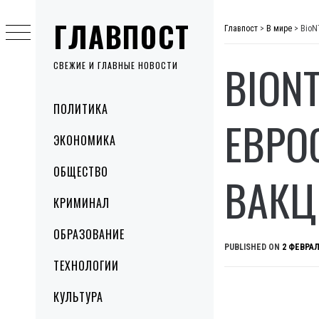
Skip
ГЛАВПОСТ
to
Главпост
>
В мире
>
BioN
content
BION
СВЕЖИЕ И ГЛАВНЫЕ НОВОСТИ
Primary
ПОЛИТИКА
Menu
ЕВРО
ЭКОНОМИКА
ОБЩЕСТВО
ВАК
КРИМИНАЛ
ОБРАЗОВАНИЕ
PUBLISHED ON
2 ФЕВРАЛ
ТЕХНОЛОГИИ
КУЛЬТУРА