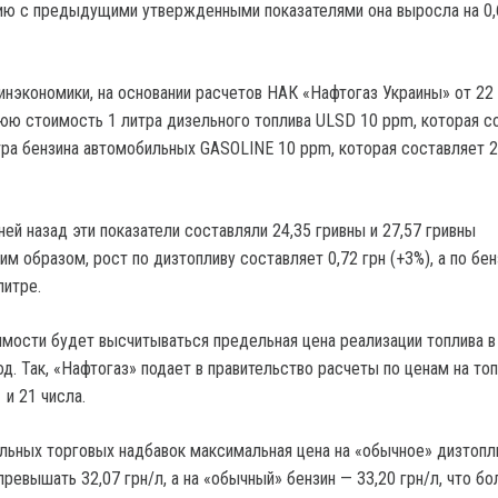
нию с предыдущими утвержденными показателями она выросла на 0,
нэкономики, на основании расчетов НАК «Нафтогаз Украины» от 22 
ю стоимость 1 литра дизельного топлива ULSD 10 ppm, которая с
итра бензина автомобильных GASOLINE 10 ppm, которая составляет 2
ней назад эти показатели составляли 24,35 гривны и 27,57 гривны
им образом, рост по дизтопливу составляет 0,72 грн (+3%), а по бе
литре.
имости будет высчитываться предельная цена реализации топлива в
. Так, «Нафтогаз» подает в правительство расчеты по ценам на топ
 и 21 числа.
ельных торговых надбавок максимальная цена на «обычное» дизтопл
ревышать 32,07 грн/л, а на «обычный» бензин — 33,20 грн/л, что бо