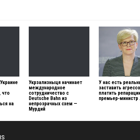
 Украине
Укрзализныця начинает
У нас есть реаль
международное
заставить агресс
 что
сотрудничество с
платить репараци
Deutsche Bahn из
премьер-министр
ься на
непрозрачных схем —
Мурдий
us