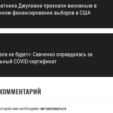
ратника Джулиани признали виновным в
us
нном финансировании выборов в США
ала не будет»: Савченко оправдалась за
ьный COVID-сертификат
 КОММЕНТАРИЙ
ентария вам необходимо
авторизоваться
.