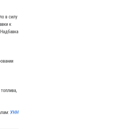
ло в силу
авки к
 Надбавка
ровании
топлива,
алам:
УНН