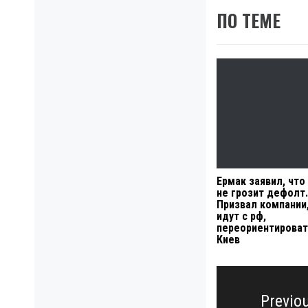
ПО ТЕМЕ
Ермак заявил, что
не грозит дефолт.
Призвал компании,
идут с рф,
переориентироват
Киев
Навигация
по
Previo