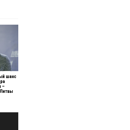
ный шанс
ора
и –
 Литвы