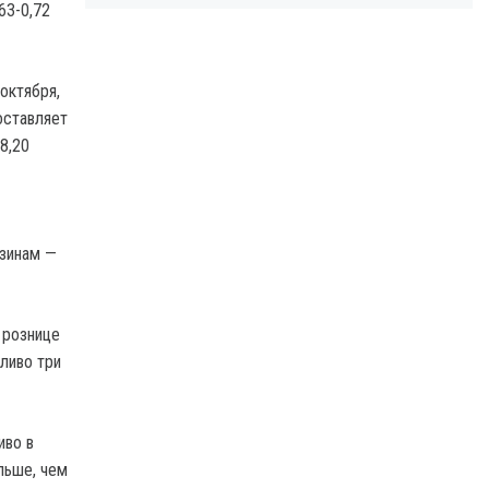
63-0,72
октября,
оставляет
8,20
нзинам —
 рознице
ливо три
иво в
льше, чем