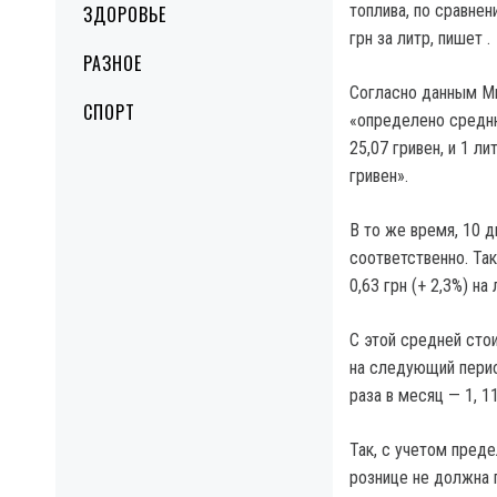
топлива, по сравне
ЗДОРОВЬЕ
грн за литр, пишет .
РАЗНОЕ
Согласно данным Ми
СПОРТ
«определено средню
25,07 гривен, и 1 л
гривен».
В то же время, 10 д
соответственно. Так
0,63 грн (+ 2,3%) на 
С этой средней сто
на следующий период
раза в месяц — 1, 11
Так, с учетом пред
рознице не должна п