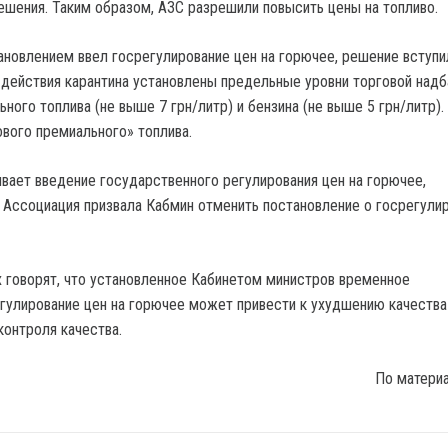
решения. Таким образом, АЗС разрешили повысить цены на топливо.
ановлением ввел госрегулирование цен на горючее, решение вступи
д действия карантина установлены предельные уровни торговой надб
ного топлива (не выше 7 грн/литр) и бензина (не выше 5 грн/литр).
ового премиального» топлива.
вает введение государственного регулирования цен на горючее,
 Ассоциация призвала Кабмин отменить постановление о госрегули
х говорят, что установленное Кабинетом министров временное
гулирование цен на горючее может привести к ухудшению качества 
контроля качества.
По матери