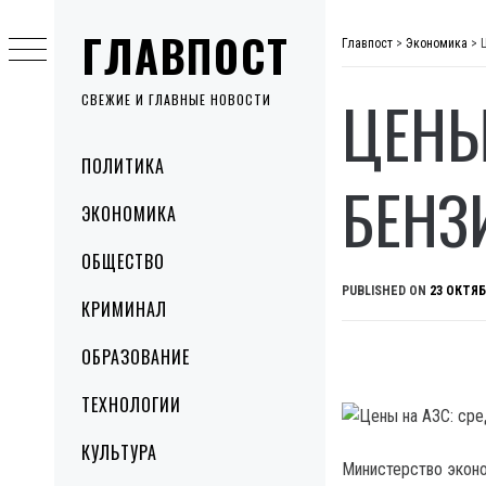
Skip
ГЛАВПОСТ
to
Главпост
>
Экономика
>
content
ЦЕНЫ
СВЕЖИЕ И ГЛАВНЫЕ НОВОСТИ
Primary
ПОЛИТИКА
Menu
БЕНЗ
ЭКОНОМИКА
ОБЩЕСТВО
PUBLISHED ON
23 ОКТЯБ
КРИМИНАЛ
ОБРАЗОВАНИЕ
ТЕХНОЛОГИИ
КУЛЬТУРА
Министерство эконо