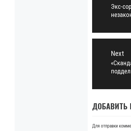
записям
Экс-со
Previo
незако
post:
Next
«Сканд
Next
поддел
post:
ДОБАВИТЬ
Для отправки комм