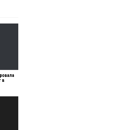
ровала
 в