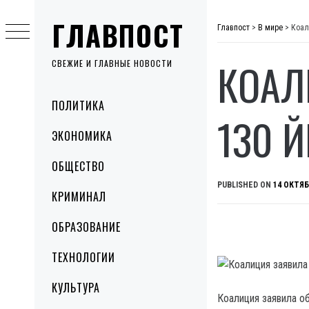
Skip
ГЛАВПОСТ
to
Главпост
>
В мире
>
Коал
content
КОАЛ
СВЕЖИЕ И ГЛАВНЫЕ НОВОСТИ
Primary
ПОЛИТИКА
Menu
130 
ЭКОНОМИКА
ОБЩЕСТВО
PUBLISHED ON
14 ОКТЯБ
КРИМИНАЛ
ОБРАЗОВАНИЕ
ТЕХНОЛОГИИ
КУЛЬТУРА
Коалиция заявила о