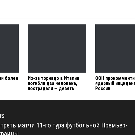
ли более
Из-за торнадо в Италии
ООН прокомменти
погибли два человека,
ядерный инцидент
пострадали — девять
России
us
отреть матчи 11-го тура футбольной Премьер-
us
краины