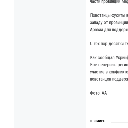
части провинции Ма
Повстанцы-хуситы в
западу от провинци
Аравии для поддерж
С тех пор десятки 
Как сообщал Укринф
Все северные регио
участие в конфликте
повстанцев поддерж
Фото: АА
В МИРЕ