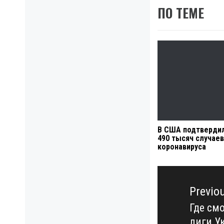
ПО ТЕМЕ
В США подтверди
490 тысяч случаев
коронавируса
Навигация
по
Previo
записям
Где см
Previo
лиги У