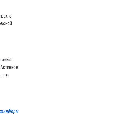
трах к
овской
 война.
 Активное
я как
кринформ