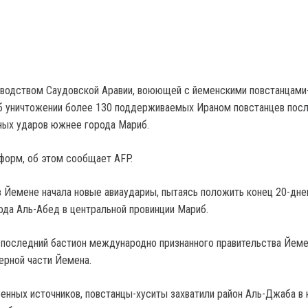
оводством Саудовской Аравии, воюющей с йеменскими повстанцами
об уничтожении более 130 поддерживаемых Ираном повстанцев пос
ных ударов южнее города Мариб.
форм, об этом сообщает AFP.
в Йемене начала новые авиаудариы, пытаясь положить конец 20-дне
ода Аль-Абед в центральной провинции Мариб.
последний бастион международно признанного правительства Йеме
ерной части Йемена.
енных источников, повстанцы-хуситы захватили район Аль-Джаба в