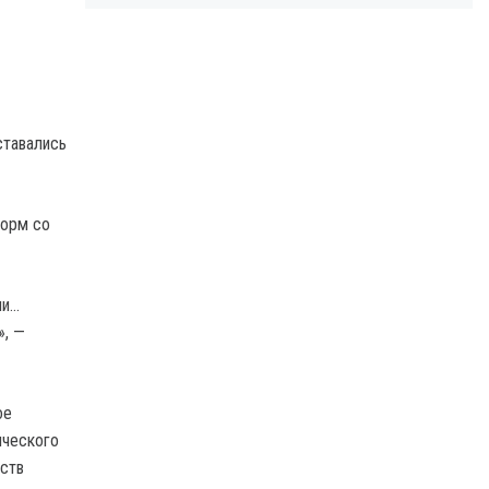
ставались
форм со
ии…
», —
ое
ического
ьств