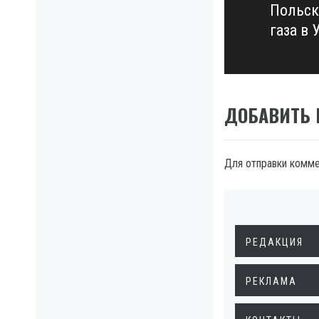
Польск
Next
газа в 
post:
ДОБАВИТЬ
Для отправки комм
РЕДАКЦИЯ
РЕКЛАМА