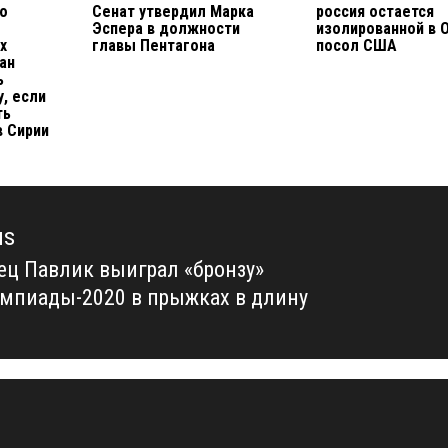
о
Сенат утвердил Марка
россия остается
Эспера в должности
изолированной в 
х
главы Пентагона
посол США
ан
ь
, если
ть
в Сирии
us
ец Павлик выиграл «бронзу»
us
мпиады-2020 в прыжках в длину