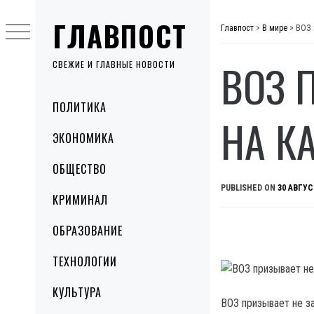
Skip
ГЛАВПОСТ
to
Главпост
>
В мире
>
ВОЗ 
content
ВОЗ 
СВЕЖИЕ И ГЛАВНЫЕ НОВОСТИ
Primary
ПОЛИТИКА
Menu
НА К
ЭКОНОМИКА
ОБЩЕСТВО
PUBLISHED ON
30 АВГУС
КРИМИНАЛ
ОБРАЗОВАНИЕ
ТЕХНОЛОГИИ
КУЛЬТУРА
ВОЗ призывает не з