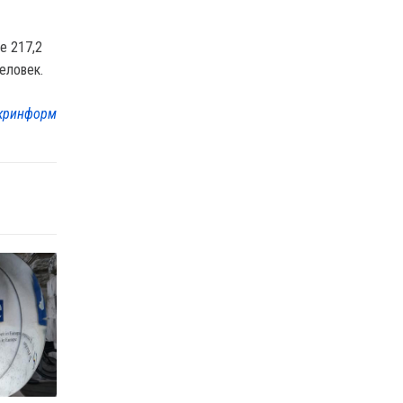
е 217,2
еловек.
кринформ