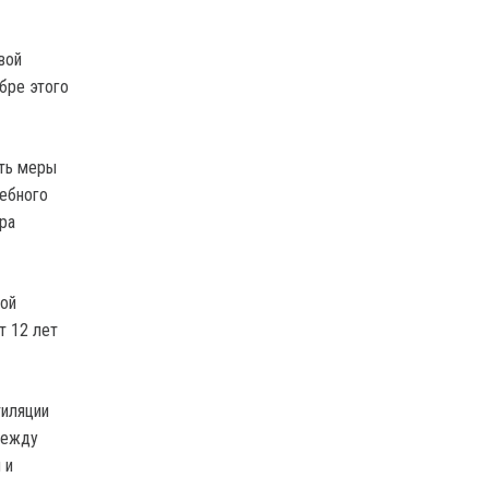
вой
ябре этого
ть меры
чебного
ра
ной
т 12 лет
тиляции
между
 и