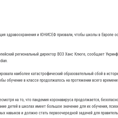
ция здравоохранения и ЮНИСЕФ призвали, чтобы школы в Европе о
опейский региональный директор ВОЗ Ханс Клюге, сообщает Укрин
dian.
ровала наиболее катастрофический образовательный сбой в истор
обы обучение в классе продолжалось на протяжении всего времени
есмотря на то, что пандемия коронавируса продолжается, безопасн
ние детей в школах имеет большое значение для их обучения, псих
ных навыков и должно стать первоочередной задачей для правител