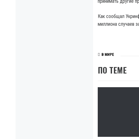
принимать другие п
Как сообщал Укринф
миллиона случаев з
В МИРЕ
ПО ТЕМЕ