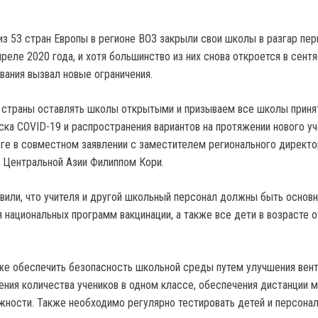
из 53 стран Европы в регионе ВОЗ закрыли свои школы в разгар пер
реле 2020 года, и хотя большинство из них снова откроется в сент
вания вызвал новые ограничения.
 страны оставлять школы открытыми и призываем все школы приня
ска COVID-19 и распространения вариантов на протяжении нового у
юге в совместном заявлении с заместителем регионального директо
 Центральной Азии Филиппом Кори.
явили, что учителя и другой школьный персонал должны быть основ
 национальных программ вакцинации, а также все дети в возрасте о
е обеспечить безопасность школьной среды путем улучшения вен
ния количества учеников в одном классе, обеспечения дистанции 
жности. Также необходимо регулярно тестировать детей и персонал