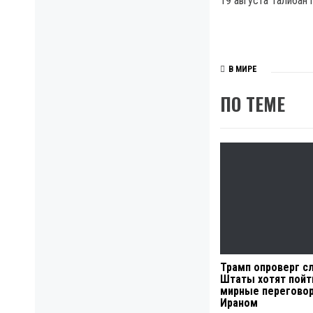
19 августа Талибан
В МИРЕ
ПО ТЕМЕ
Трамп опроверг сл
Штаты хотят пойт
мирные перегово
Ираном