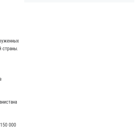
оруженных
й страны.
в
анистана
 150 000