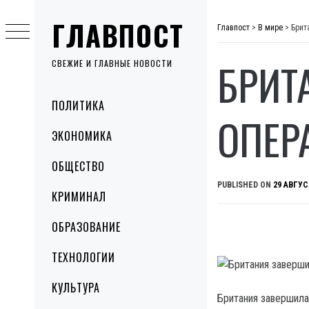
Skip
ГЛАВПОСТ
to
Главпост
>
В мире
>
Брит
content
БРИТ
СВЕЖИЕ И ГЛАВНЫЕ НОВОСТИ
Primary
ПОЛИТИКА
Menu
ОПЕР
ЭКОНОМИКА
ОБЩЕСТВО
PUBLISHED ON
29 АВГУС
КРИМИНАЛ
ОБРАЗОВАНИЕ
ТЕХНОЛОГИИ
КУЛЬТУРА
Британия завершила