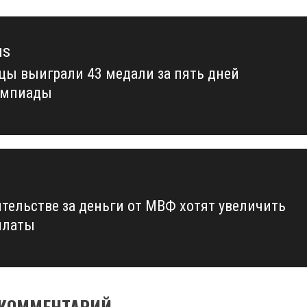
us
цы выиграли 43 медали за пять дней
us
импиады
ительстве за деньги от МВФ хотят увеличить
платы
 КОММЕНТАРИЙ