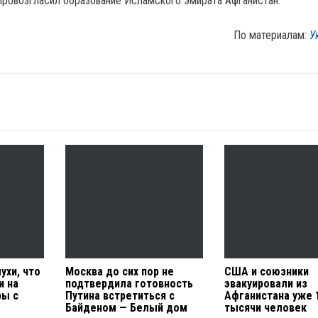
 провозгласил образование Исламского эмирата Афганистан.
По материалам:
У
ухи, что
Москва до сих пор не
США и союзники
и на
подтвердила готовность
эвакуировали из
ры с
Путина встретиться с
Афганистана уже 
Байденом — Белый дом
тысячи человек