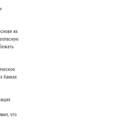
и
основе их
езопасную
збежать
ическое
х банках.
жащих.
явил, что