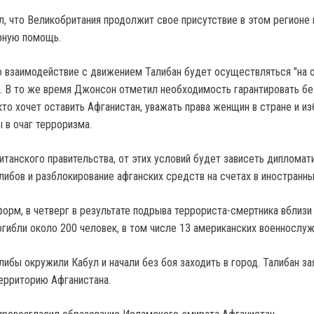
, что Великобритания продолжит свое присутствие в этом регионе 
рную помощь.
то взаимодействие с движением Талибан будет осуществляться "на 
в". В то же время Джонсон отметил необходимость гарантировать б
кто хочет оставить Афганистан, уважать права женщин в стране и и
 в очаг терроризма.
итанского правительства, от этих условий будет зависеть дипломат
либов и разблокирование афганских средств на счетах в иностранны
орм, в четверг в результате подрыва террориста-смертника вблизи
огибли около 200 человек, в том числе 13 американских военнослу
либы окружили Кабул и начали без боя заходить в город. Талибан за
ерриторию Афганистана.