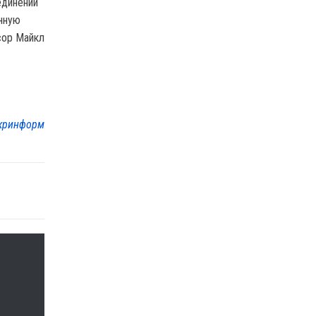
единении
анную
сор Майкл
кринформ