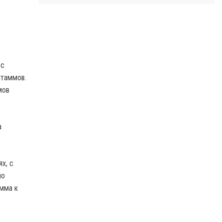
 с
штаммов.
мов
а
х, с
но
амма к