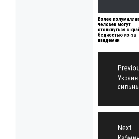
Более полумилли
человек могут
столкнуться с кра
бедностью из-за
пандемии
Навигация
по
Previo
записям
Украин
Previo
сильны
post:
Next
Кабмин