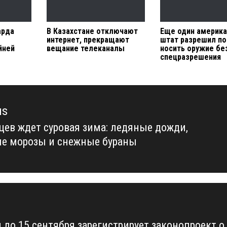
арда
В Казахстане отключают
Еще один америка
интернет, прекращают
штат разрешил по
йней
вещание телеканалы
носить оружие бе
спецразрешения
us
цев ждет суровая зима: ледяные дожди,
us
е морозы и снежные бураны
 до 15 сентября зарегистрирует законопроект о