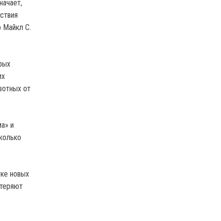
начает,
йствия
 Майкл С.
рых
их
вотных от
а» и
сколько
тке новых
отеряют