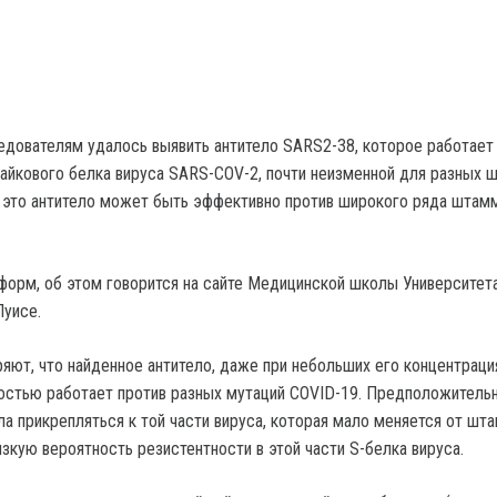
дователям удалось выявить антитело SARS2-38, которое работает
айкового белка вируса SARS-COV-2, почти неизменной для разных 
 это антитело может быть эффективно против широкого ряда штам
форм, об этом говорится на сайте Медицинской школы Университет
Луисе.
яют, что найденное антитело, даже при небольших его концентрация
стью работает против разных мутаций COVID-19. Предположитель
ла прикрепляться к той части вируса, которая мало меняется от шт
зкую вероятность резистентности в этой части S-белка вируса.