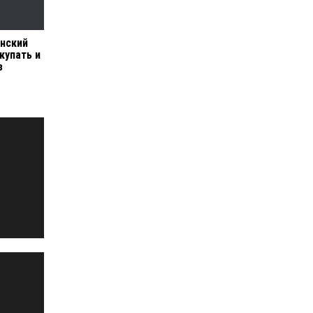
нский
купать и
з