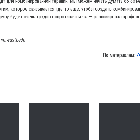
дит для комбинированной терапии. Мы можем начать думать об объ
ругим, которое связывается где-то еще, чтобы создать комбиниров
ирусу будет очень трудно сопротивляться», — резюмировал профес
ine.wustl.edu
По материалам:
У