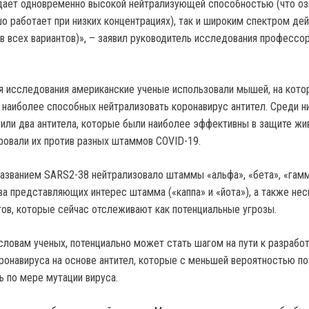
дает одновременно высокой нейтрализующей способностью (что оз
шо работает при низких концентрациях), так и широким спектром де
в всех вариантов)», – заявил руководитель исследования профессор
я исследования американские ученые использовали мышей, на кото
 наиболее способных нейтрализовать коронавирус антител. Среди н
или два антитела, которые были наиболее эффективны в защите жи
ировали их против разных штаммов COVID-19.
названием SARS2-38 нейтрализовало штаммы «альфа», «бета», «гамм
два представляющих интерес штамма («каппа» и «йота»), а также не
ов, которые сейчас отслеживают как потенциальные угрозы.
 словам ученых, потенциально может стать шагом на пути к разрабо
ронавируса на основе антител, которые с меньшей вероятностью п
 по мере мутации вируса.