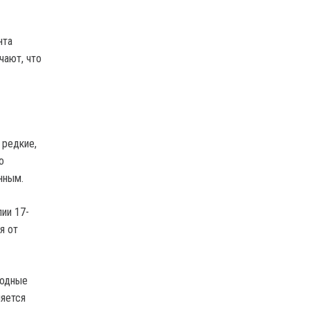
нта
чают, что
 редкие,
о
нным.
ии 17-
я от
ходные
ляется