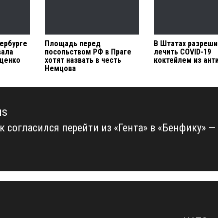
тербурге
Площадь перед
В Штатах разреши
вала
посольством РФ в Праге
лечить COVID-19
щенко
хотят назвать в честь
коктейлем из ант
Немцова
us
к согласился перейти из «Гента» в «Бенфику» —
us