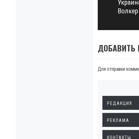
Украин
Next
Волкер
post:
ДОБАВИТЬ
Для отправки комм
РЕДАКЦИЯ
РЕКЛАМА
КОНТАКТЫ