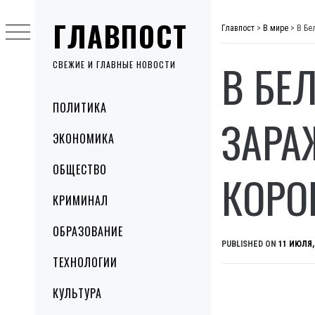
Skip
ГЛАВПОСТ
to
Главпост
>
В мире
>
В Бе
content
В БЕ
СВЕЖИЕ И ГЛАВНЫЕ НОВОСТИ
Primary
ПОЛИТИКА
Menu
ЗАРА
ЭКОНОМИКА
ОБЩЕСТВО
КОРО
КРИМИНАЛ
ОБРАЗОВАНИЕ
PUBLISHED ON
11 ИЮЛЯ,
ТЕХНОЛОГИИ
КУЛЬТУРА