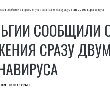
льгии сообщили о первом случае заражения сразу двумя штаммами коронавируса
ЛЬГИИ СООБЩИЛИ 
ЖЕНИЯ СРАЗУ ДВУ
НАВИРУСА
 2021
BY
ПЕТР ЮРЬЕВ