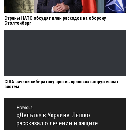
Страны НАТО обсудят план расходов на оборону —
Столтенберг
США начали кибератаку против иранских вооруженных
систем
Навигация
по
Previous
записям
«Дельта» в Украине: Ляшко
Previous
post:
рассказал о лечении и защите