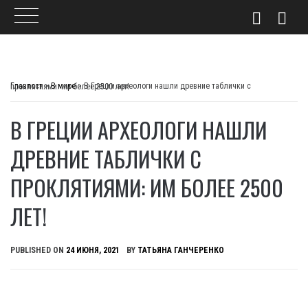
Skip
to
Главпост
>
В мире
>
В Греции археологи нашли древние таблички с проклятиями: им более 2500 лет!
content
В ГРЕЦИИ АРХЕОЛОГИ НАШЛИ
ДРЕВНИЕ ТАБЛИЧКИ С
ПРОКЛЯТИЯМИ: ИМ БОЛЕЕ 2500
ЛЕТ!
PUBLISHED ON
24 ИЮНЯ, 2021
BY
ТАТЬЯНА ГАНЧЕРЕНКО