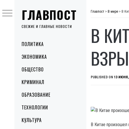
Skip
ГЛАВПОСТ
to
Главпост
>
В мире
>
В Ки
content
В КИ
СВЕЖИЕ И ГЛАВНЫЕ НОВОСТИ
Primary
ПОЛИТИКА
Menu
ВЗРЫ
ЭКОНОМИКА
ОБЩЕСТВО
PUBLISHED ON
13 ИЮНЯ,
КРИМИНАЛ
ОБРАЗОВАНИЕ
ТЕХНОЛОГИИ
КУЛЬТУРА
В Китае произошел 