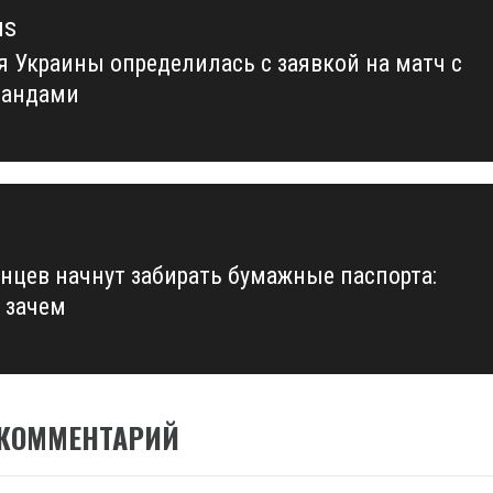
us
я Украины определилась с заявкой на матч с
us
ландами
инцев начнут забирать бумажные паспорта:
и зачем
 КОММЕНТАРИЙ