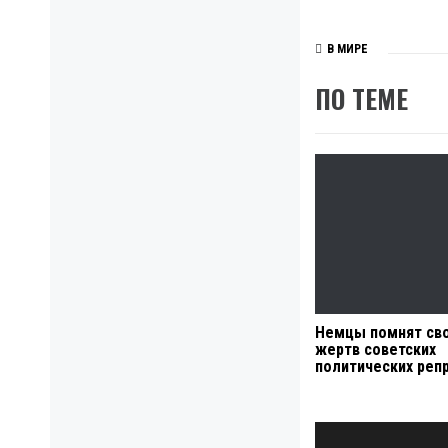
В МИРЕ
ПО ТЕМЕ
Немцы помнят св
жертв советских
политических реп
Навигация