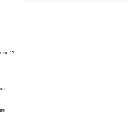
мере 12
нь в
или