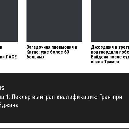
и
Загадочная пневмония в
Джорджия в трети
м
Китае: уже более 60
подтвердила поб
ии ПАСЕ
больных
Байдена после с
исков Трампа
us
а-1: Леклер выиграл квалификацию Гран-при
us
йджана