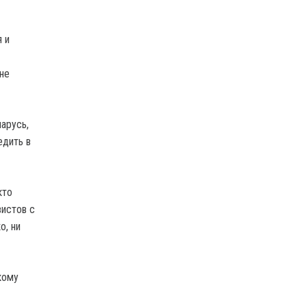
 и
 не
арусь,
едить в
кто
вистов с
о, ни
кому