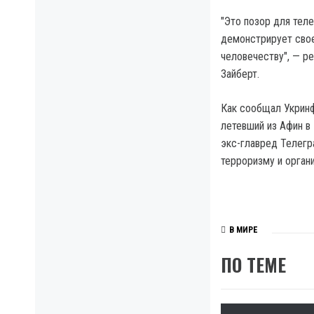
"Это позор для тел
демонстрирует свое
человечеству", — р
Зайберт.
Как сообщал Укринф
летевший из Афин в
экс-главред Телегр
терроризму и орган
В МИРЕ
ПО ТЕМЕ