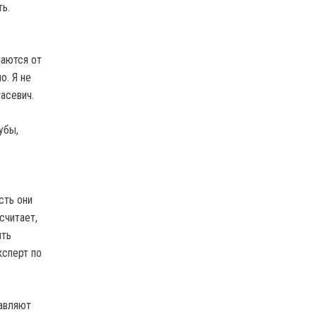
ь.
чаются от
о. Я не
асевич.
убы,
сть они
считает,
ить
ксперт по
тавляют