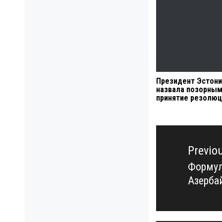
Президент Эстони
назвала позорны
принятие резолюц
Навигация
по
Previo
записям
Формул
Previo
Азерба
post: