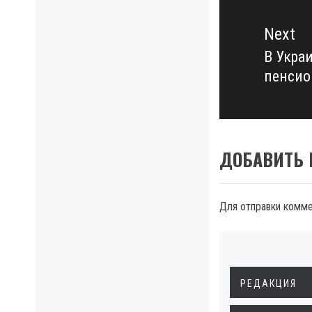
Next
В Укра
Next
пенсио
post:
ДОБАВИТЬ
Для отправки комм
РЕДАКЦИЯ