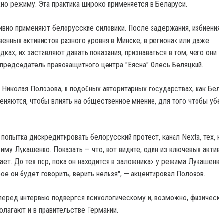
жно режиму. Эта практика широко применяется в Беларуси.
тивно применяют белорусские силовики. После задержания, избиения
венных активистов разного уровня в Минске, в регионах или даже
ках, их заставляют давать показания, признаваться в том, чего они
 председатель правозащитного центра "Вясна" Олесь Беляцкий.
 Николая Полозова, в подобных авторитарных государствах, как Бел
меняются, чтобы влиять на общественное мнение, для того чтобы уб
.
 попытка дискредитировать белорусский протест, канал Nexta, тех, 
иму Лукашенко. Показать — что, вот видите, один из ключевых акти
ет. До тех пор, пока он находится в заложниках у режима Лукашенк
ое он будет говорить, верить нельзя", — акцентировал Полозов.
 перед интервью подвергся психологическому и, возможно, физичес
олагают и в правительстве Германии.