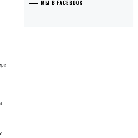
МЫ В FACEBOOK
ире
и
ре