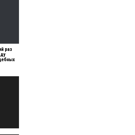
й раз
еду
удебных