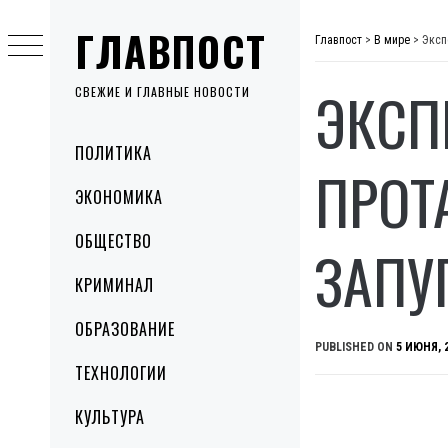
Skip
ГЛАВПОСТ
to
Главпост
>
В мире
>
Эксп
content
ЭКСП
СВЕЖИЕ И ГЛАВНЫЕ НОВОСТИ
Primary
ПОЛИТИКА
Menu
ПРОТ
ЭКОНОМИКА
ОБЩЕСТВО
ЗАПУ
КРИМИНАЛ
ОБРАЗОВАНИЕ
PUBLISHED ON
5 ИЮНЯ, 
ТЕХНОЛОГИИ
КУЛЬТУРА