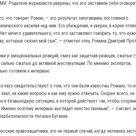
МИ. Родители журналиста уверены, что его заставили себя оговорит
то, что говорит Роман, — это результат запугивания, постоянного
изического насилия над ним. Его убеждения, я уверен, в корне отли
 Нет ничего удивительного, что его заставляют говорить то, что нужн
ву, которые сказал мой сын", — отметил отец Романа Дмитрий Прот
ки и эмоциональных реакций, смех как защитная реакция, сжатые г
 сильно сжатых до активной жестикуляции. По мнению экспертов,
ьно готовили к интервью.
з пауз свидетельствуют о том, что они были известны Роману, то е
 знал, на какие вопросы и как ему нужно отвечать. Скорее всего, он 
ен в безвыходную ситуацию, в которой действует так, чтобы сохран
 Именно поэтому интервью выглядит неестественным", — считает э
бербезопасности Наталья Бугаева.
усские правозащитники, это не первый случай, когда человека зас