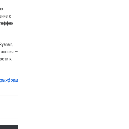
аз
ение к
Штеффен
yanair,
тасевич —
ости к
кринформ